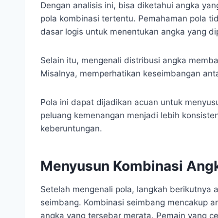
Dengan analisis ini, bisa diketahui angka ya
pola kombinasi tertentu. Pemahaman pola t
dasar logis untuk menentukan angka yang dipi
Selain itu, mengenali distribusi angka memb
Misalnya, memperhatikan keseimbangan antar
Pola ini dapat dijadikan acuan untuk menyu
peluang kemenangan menjadi lebih konsiste
keberuntungan.
Menyusun Kombinasi Ang
Setelah mengenali pola, langkah berikutnya
seimbang. Kombinasi seimbang mencakup angk
angka yang tersebar merata. Pemain yang c