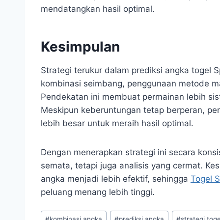
mendatangkan hasil optimal.
Kesimpulan
Strategi terukur dalam prediksi angka toge
kombinasi seimbang, penggunaan metode mat
Pendekatan ini membuat permainan lebih si
Meskipun keberuntungan tetap berperan, pema
lebih besar untuk meraih hasil optimal.
Dengan menerapkan strategi ini secara kons
semata, tetapi juga analisis yang cermat. K
angka menjadi lebih efektif, sehingga
Togel 
peluang menang lebih tinggi.
Post
#
kombinasi angka
#
prediksi angka
#
strategi toge