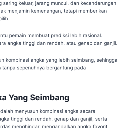
ng sering keluar, jarang muncul, dan kecenderungan
idak menjamin kemenangan, tetapi memberikan
lih.
antu pemain membuat prediksi lebih rasional.
a angka tinggi dan rendah, atau genap dan ganjil.
sun kombinasi angka yang lebih seimbang, sehingga
n tanpa sepenuhnya bergantung pada
ka Yang Seimbang
 adalah menyusun kombinasi angka secara
a tinggi dan rendah, genap dan ganjil, serta
erdas menghindari mengandalkan angka favorit