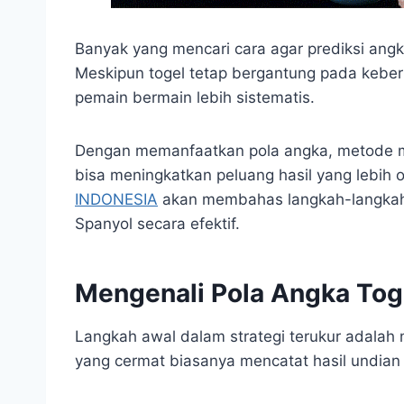
Banyak yang mencari cara agar prediksi ang
Meskipun togel tetap bergantung pada keber
pemain bermain lebih sistematis.
Dengan memanfaatkan pola angka, metode m
bisa meningkatkan peluang hasil yang lebih op
INDONESIA
akan membahas langkah-langkah p
Spanyol secara efektif.
Mengenali Pola Angka Tog
Langkah awal dalam strategi terukur adalah
yang cermat biasanya mencatat hasil undian 