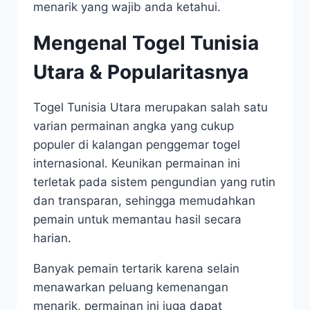
menarik yang wajib anda ketahui.
Mengenal Togel Tunisia
Utara & Popularitasnya
Togel Tunisia Utara merupakan salah satu
varian permainan angka yang cukup
populer di kalangan penggemar togel
internasional. Keunikan permainan ini
terletak pada sistem pengundian yang rutin
dan transparan, sehingga memudahkan
pemain untuk memantau hasil secara
harian.
Banyak pemain tertarik karena selain
menawarkan peluang kemenangan
menarik, permainan ini juga dapat