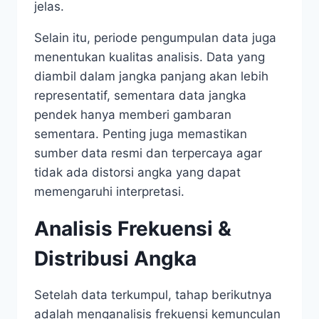
jelas.
Selain itu, periode pengumpulan data juga
menentukan kualitas analisis. Data yang
diambil dalam jangka panjang akan lebih
representatif, sementara data jangka
pendek hanya memberi gambaran
sementara. Penting juga memastikan
sumber data resmi dan terpercaya agar
tidak ada distorsi angka yang dapat
memengaruhi interpretasi.
Analisis Frekuensi &
Distribusi Angka
Setelah data terkumpul, tahap berikutnya
adalah menganalisis frekuensi kemunculan