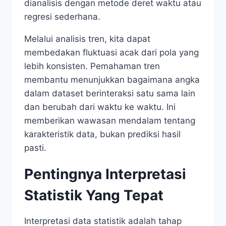
dianalisis dengan metode deret waktu atau
regresi sederhana.
Melalui analisis tren, kita dapat
membedakan fluktuasi acak dari pola yang
lebih konsisten. Pemahaman tren
membantu menunjukkan bagaimana angka
dalam dataset berinteraksi satu sama lain
dan berubah dari waktu ke waktu. Ini
memberikan wawasan mendalam tentang
karakteristik data, bukan prediksi hasil
pasti.
Pentingnya Interpretasi
Statistik Yang Tepat
Interpretasi data statistik adalah tahap