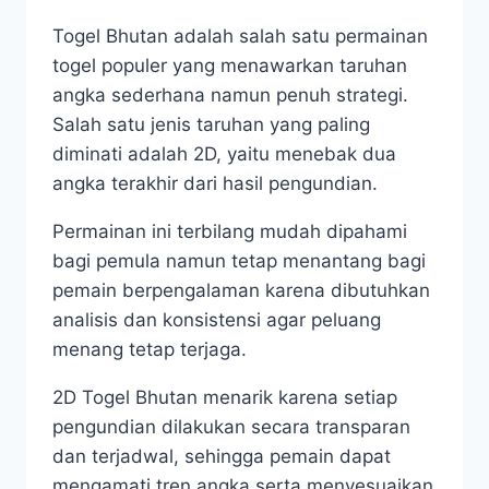
Togel Bhutan
adalah salah satu permainan
togel populer yang menawarkan taruhan
angka sederhana namun penuh strategi.
Salah satu jenis taruhan yang paling
diminati adalah 2D, yaitu menebak dua
angka terakhir dari hasil pengundian.
Permainan ini terbilang mudah dipahami
bagi pemula namun tetap menantang bagi
pemain berpengalaman karena dibutuhkan
analisis dan konsistensi agar peluang
menang tetap terjaga.
2D Togel Bhutan menarik karena setiap
pengundian dilakukan secara transparan
dan terjadwal, sehingga pemain dapat
mengamati tren angka serta menyesuaikan