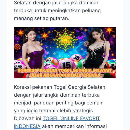
Selatan dengan jalur angka dominan
terbuka untuk meningkatkan peluang
menang setiap putaran.
Koreksi pekanan Togel Georgia Selatan
dengan jalur angka dominan terbuka
menjadi panduan penting bagi pemain
yang ingin bermain lebih strategis.
Dibawah ini
TOGEL ONLINE FAVORIT
INDONESIA
akan memberikan informasi