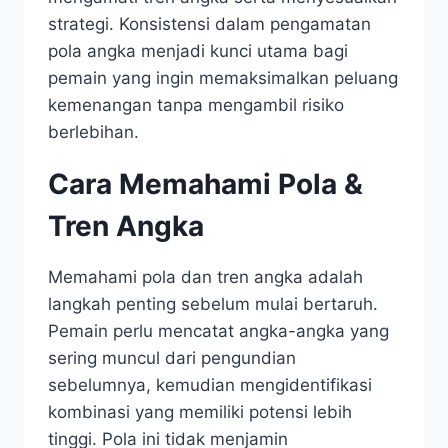
strategi. Konsistensi dalam pengamatan
pola angka menjadi kunci utama bagi
pemain yang ingin memaksimalkan peluang
kemenangan tanpa mengambil risiko
berlebihan.
Cara Memahami Pola &
Tren Angka
Memahami pola dan tren angka adalah
langkah penting sebelum mulai bertaruh.
Pemain perlu mencatat angka-angka yang
sering muncul dari pengundian
sebelumnya, kemudian mengidentifikasi
kombinasi yang memiliki potensi lebih
tinggi. Pola ini tidak menjamin