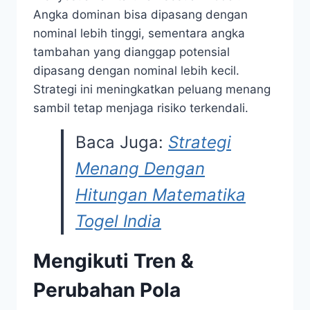
Angka dominan bisa dipasang dengan
nominal lebih tinggi, sementara angka
tambahan yang dianggap potensial
dipasang dengan nominal lebih kecil.
Strategi ini meningkatkan peluang menang
sambil tetap menjaga risiko terkendali.
Baca Juga:
Strategi
Menang Dengan
Hitungan Matematika
Togel India
Mengikuti Tren &
Perubahan Pola