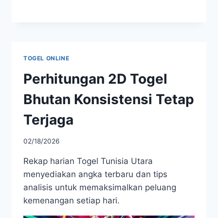
TOGEL ONLINE
Perhitungan 2D Togel
Bhutan Konsistensi Tetap
Terjaga
02/18/2026
Rekap harian Togel Tunisia Utara
menyediakan angka terbaru dan tips
analisis untuk memaksimalkan peluang
kemenangan setiap hari.