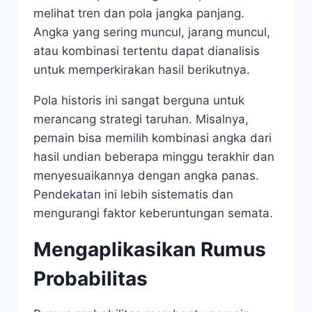
melihat tren dan pola jangka panjang.
Angka yang sering muncul, jarang muncul,
atau kombinasi tertentu dapat dianalisis
untuk memperkirakan hasil berikutnya.
Pola historis ini sangat berguna untuk
merancang strategi taruhan. Misalnya,
pemain bisa memilih kombinasi angka dari
hasil undian beberapa minggu terakhir dan
menyesuaikannya dengan angka panas.
Pendekatan ini lebih sistematis dan
mengurangi faktor keberuntungan semata.
Mengaplikasikan Rumus
Probabilitas