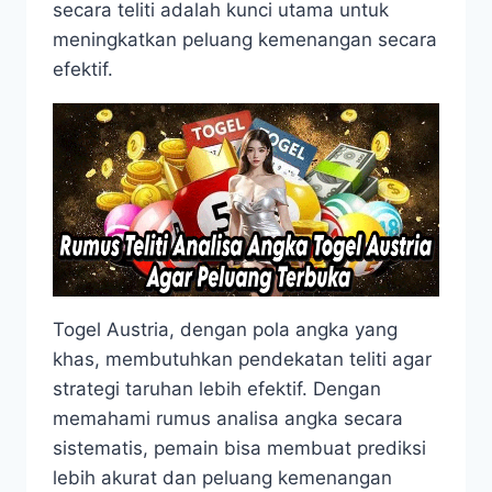
secara teliti adalah kunci utama untuk
meningkatkan peluang kemenangan secara
efektif.
Togel Austria, dengan pola angka yang
khas, membutuhkan pendekatan teliti agar
strategi taruhan lebih efektif. Dengan
memahami rumus analisa angka secara
sistematis, pemain bisa membuat prediksi
lebih akurat dan peluang kemenangan