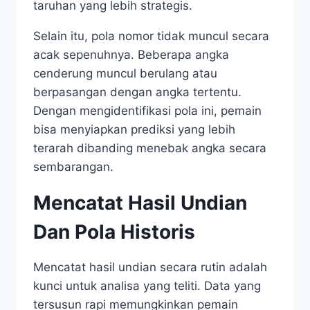
taruhan yang lebih strategis.
Selain itu, pola nomor tidak muncul secara
acak sepenuhnya. Beberapa angka
cenderung muncul berulang atau
berpasangan dengan angka tertentu.
Dengan mengidentifikasi pola ini, pemain
bisa menyiapkan prediksi yang lebih
terarah dibanding menebak angka secara
sembarangan.
Mencatat Hasil Undian
Dan Pola Historis
Mencatat hasil undian secara rutin adalah
kunci untuk analisa yang teliti. Data yang
tersusun rapi memungkinkan pemain