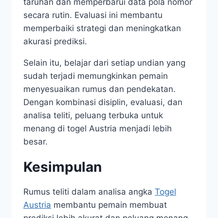
taruhan dan memperbarui data pola nomor
secara rutin. Evaluasi ini membantu
memperbaiki strategi dan meningkatkan
akurasi prediksi.
Selain itu, belajar dari setiap undian yang
sudah terjadi memungkinkan pemain
menyesuaikan rumus dan pendekatan.
Dengan kombinasi disiplin, evaluasi, dan
analisa teliti, peluang terbuka untuk
menang di togel Austria menjadi lebih
besar.
Kesimpulan
Rumus teliti dalam analisa angka
Togel
Austria
membantu pemain membuat