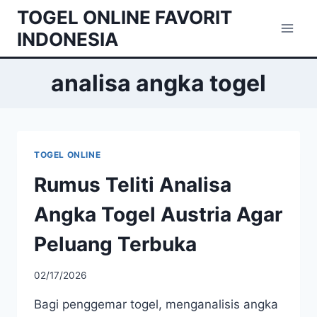
Skip
TOGEL ONLINE FAVORIT
to
INDONESIA
content
analisa angka togel
TOGEL ONLINE
Rumus Teliti Analisa
Angka Togel Austria Agar
Peluang Terbuka
02/17/2026
Bagi penggemar togel, menganalisis angka