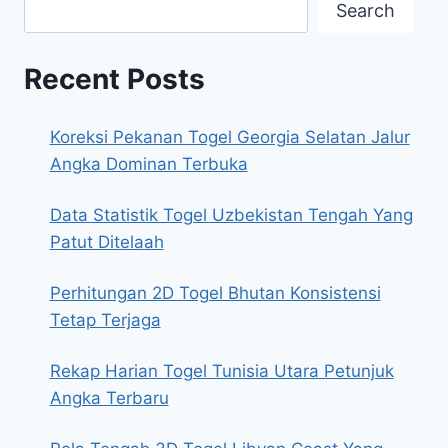
Search
Recent Posts
Koreksi Pekanan Togel Georgia Selatan Jalur
Angka Dominan Terbuka
Data Statistik Togel Uzbekistan Tengah Yang
Patut Ditelaah
Perhitungan 2D Togel Bhutan Konsistensi
Tetap Terjaga
Rekap Harian Togel Tunisia Utara Petunjuk
Angka Terbaru