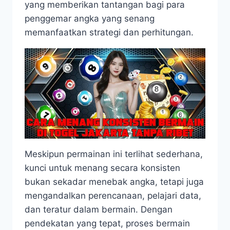
yang memberikan tantangan bagi para
penggemar angka yang senang
memanfaatkan strategi dan perhitungan.
Meskipun permainan ini terlihat sederhana,
kunci untuk menang secara konsisten
bukan sekadar menebak angka, tetapi juga
mengandalkan perencanaan, pelajari data,
dan teratur dalam bermain. Dengan
pendekatan yang tepat, proses bermain