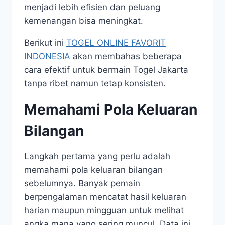
menjadi lebih efisien dan peluang
kemenangan bisa meningkat.
Berikut ini
TOGEL ONLINE FAVORIT
INDONESIA
akan membahas beberapa
cara efektif untuk bermain Togel Jakarta
tanpa ribet namun tetap konsisten.
Memahami Pola Keluaran
Bilangan
Langkah pertama yang perlu adalah
memahami pola keluaran bilangan
sebelumnya. Banyak pemain
berpengalaman mencatat hasil keluaran
harian maupun mingguan untuk melihat
angka mana yang sering muncul. Data ini