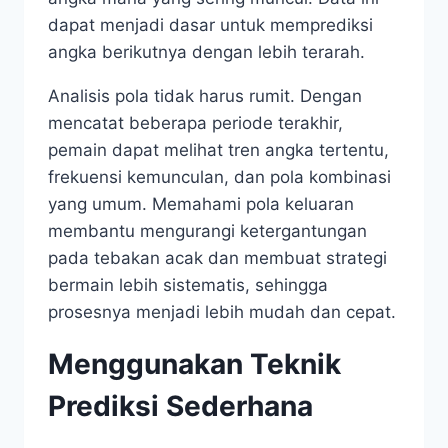
dapat menjadi dasar untuk memprediksi
angka berikutnya dengan lebih terarah.
Analisis pola tidak harus rumit. Dengan
mencatat beberapa periode terakhir,
pemain dapat melihat tren angka tertentu,
frekuensi kemunculan, dan pola kombinasi
yang umum. Memahami pola keluaran
membantu mengurangi ketergantungan
pada tebakan acak dan membuat strategi
bermain lebih sistematis, sehingga
prosesnya menjadi lebih mudah dan cepat.
Menggunakan Teknik
Prediksi Sederhana