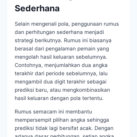
Sederhana
Selain mengenali pola, penggunaan rumus
dan perhitungan sederhana menjadi
strategi berikutnya. Rumus ini biasanya
berasal dari pengalaman pemain yang
mengolah hasil keluaran sebelumnya.
Contohnya, menjumlahkan dua angka
terakhir dari periode sebelumnya, lalu
mengambil dua digit terakhir sebagai
prediksi baru, atau mengkombinasikan
hasil keluaran dengan pola tertentu.
Rumus semacam ini membantu
mempersempit pilihan angka sehingga
prediksi tidak lagi bersifat acak. Dengan
adanya dasar perhitungan, setiap angka