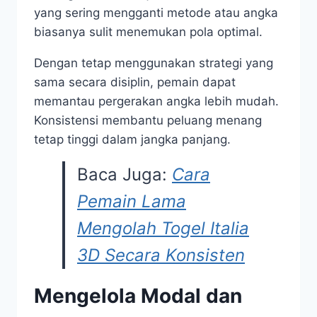
yang sering mengganti metode atau angka
biasanya sulit menemukan pola optimal.
Dengan tetap menggunakan strategi yang
sama secara disiplin, pemain dapat
memantau pergerakan angka lebih mudah.
Konsistensi membantu peluang menang
tetap tinggi dalam jangka panjang.
Baca Juga:
Cara
Pemain Lama
Mengolah Togel Italia
3D Secara Konsisten
Mengelola Modal dan