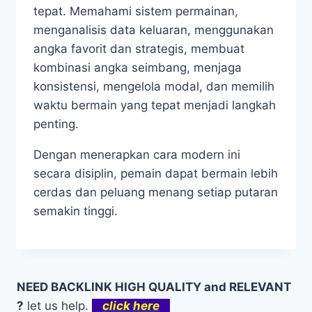
tepat. Memahami sistem permainan,
menganalisis data keluaran, menggunakan
angka favorit dan strategis, membuat
kombinasi angka seimbang, menjaga
konsistensi, mengelola modal, dan memilih
waktu bermain yang tepat menjadi langkah
penting.
Dengan menerapkan cara modern ini
secara disiplin, pemain dapat bermain lebih
cerdas dan peluang menang setiap putaran
semakin tinggi.
NEED BACKLINK HIGH QUALITY and RELEVANT
?
let us help.
click here