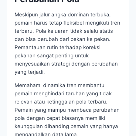
Meskipun jalur angka dominan terbuka,
pemain harus tetap fleksibel mengikuti tren
terbaru. Pola keluaran tidak selalu statis
dan bisa berubah dari pekan ke pekan.
Pemantauan rutin terhadap koreksi
pekanan sangat penting untuk
menyesuaikan strategi dengan perubahan
yang terjadi.
Memahami dinamika tren membantu
pemain menghindari taruhan yang tidak
relevan atau ketinggalan pola terbaru.
Pemain yang mampu membaca perubahan
pola dengan cepat biasanya memiliki
keunggulan dibanding pemain yang hanya
mengandalkan data lama.