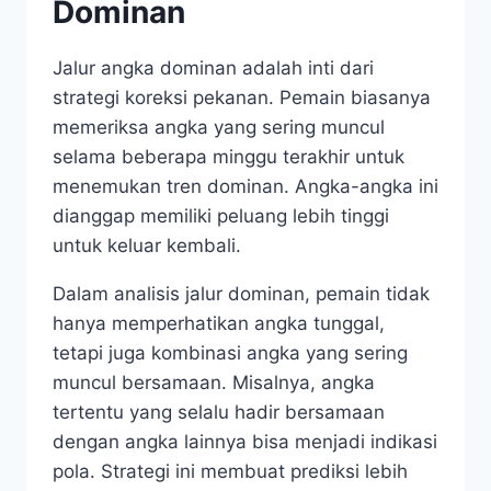
Dominan
Jalur angka dominan adalah inti dari
strategi koreksi pekanan. Pemain biasanya
memeriksa angka yang sering muncul
selama beberapa minggu terakhir untuk
menemukan tren dominan. Angka-angka ini
dianggap memiliki peluang lebih tinggi
untuk keluar kembali.
Dalam analisis jalur dominan, pemain tidak
hanya memperhatikan angka tunggal,
tetapi juga kombinasi angka yang sering
muncul bersamaan. Misalnya, angka
tertentu yang selalu hadir bersamaan
dengan angka lainnya bisa menjadi indikasi
pola. Strategi ini membuat prediksi lebih