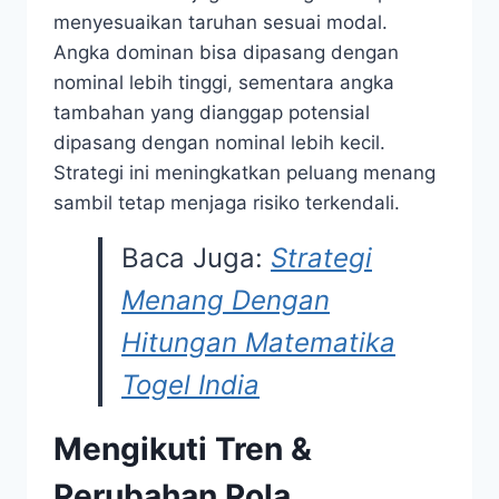
menyesuaikan taruhan sesuai modal.
Angka dominan bisa dipasang dengan
nominal lebih tinggi, sementara angka
tambahan yang dianggap potensial
dipasang dengan nominal lebih kecil.
Strategi ini meningkatkan peluang menang
sambil tetap menjaga risiko terkendali.
Baca Juga:
Strategi
Menang Dengan
Hitungan Matematika
Togel India
Mengikuti Tren &
Perubahan Pola