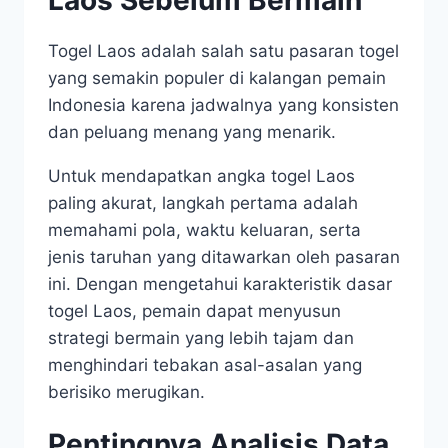
Laos Sebelum Bermain
Togel Laos adalah salah satu pasaran togel
yang semakin populer di kalangan pemain
Indonesia karena jadwalnya yang konsisten
dan peluang menang yang menarik.
Untuk mendapatkan angka togel Laos
paling akurat, langkah pertama adalah
memahami pola, waktu keluaran, serta
jenis taruhan yang ditawarkan oleh pasaran
ini. Dengan mengetahui karakteristik dasar
togel Laos, pemain dapat menyusun
strategi bermain yang lebih tajam dan
menghindari tebakan asal-asalan yang
berisiko merugikan.
Pentingnya Analisis Data