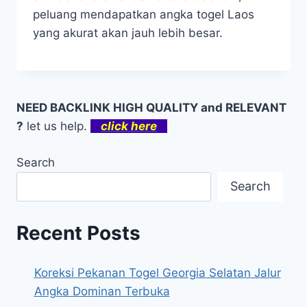
peluang mendapatkan angka togel Laos
yang akurat akan jauh lebih besar.
NEED BACKLINK HIGH QUALITY and RELEVANT
?
let us help.
click here
Search
Search
Recent Posts
Koreksi Pekanan Togel Georgia Selatan Jalur
Angka Dominan Terbuka