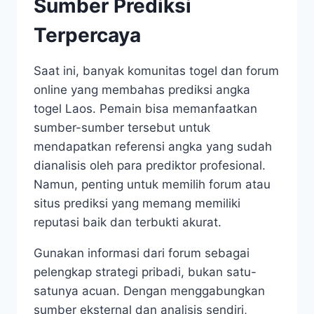
Sumber Prediksi
Terpercaya
Saat ini, banyak komunitas togel dan forum
online yang membahas prediksi angka
togel Laos. Pemain bisa memanfaatkan
sumber-sumber tersebut untuk
mendapatkan referensi angka yang sudah
dianalisis oleh para prediktor profesional.
Namun, penting untuk memilih forum atau
situs prediksi yang memang memiliki
reputasi baik dan terbukti akurat.
Gunakan informasi dari forum sebagai
pelengkap strategi pribadi, bukan satu-
satunya acuan. Dengan menggabungkan
sumber eksternal dan analisis sendiri,