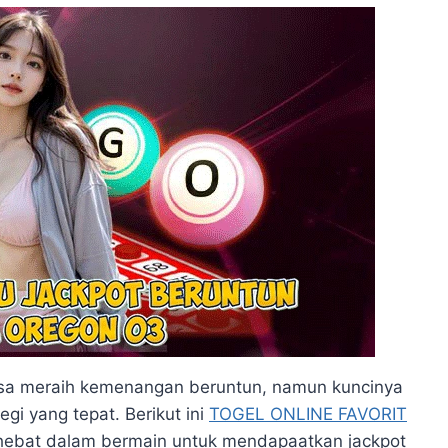
isa meraih kemenangan beruntun, namun kuncinya
gi yang tepat. Berikut ini
TOGEL ONLINE FAVORIT
hebat dalam bermain untuk mendapaatkan jackpot