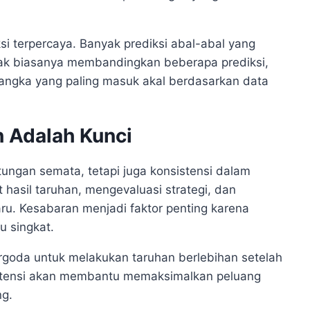
i terpercaya. Banyak prediksi abal-abal yang
jak biasanya membandingkan beberapa prediksi,
ngka yang paling masuk akal berdasarkan data
n Adalah Kunci
ngan semata, tetapi juga konsistensi dalam
 hasil taruhan, mengevaluasi strategi, dan
u. Kesabaran menjadi faktor penting karena
u singkat.
 tergoda untuk melakukan taruhan berlebihan setelah
stensi akan membantu memaksimalkan peluang
ng.