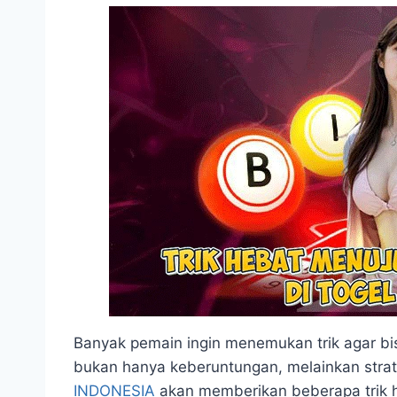
Banyak pemain ingin menemukan trik agar b
bukan hanya keberuntungan, melainkan strate
INDONESIA
akan memberikan beberapa trik 