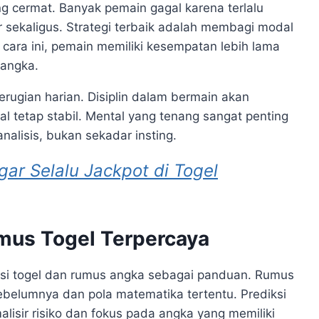
g cermat. Banyak pemain gagal karena terlalu
sekaligus. Strategi terbaik adalah membagi modal
 cara ini, pemain memiliki kesempatan lebih lama
 angka.
erugian harian. Disiplin dalam bermain akan
 tetap stabil. Mental yang tenang sangat penting
alisis, bukan sekadar insting.
gar Selalu Jackpot di Togel
umus Togel Terpercaya
si togel dan rumus angka sebagai panduan. Rumus
sebelumnya dan pola matematika tertentu. Prediksi
isir risiko dan fokus pada angka yang memiliki