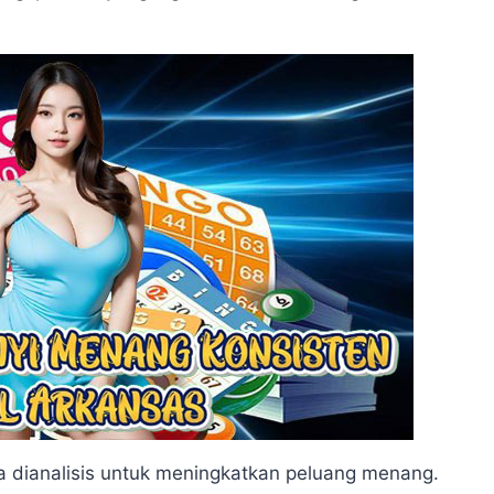
 dianalisis untuk meningkatkan peluang menang.