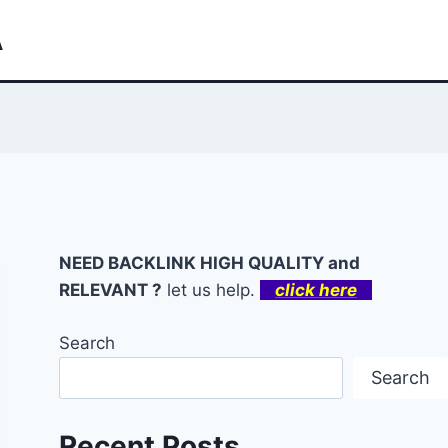
A
NEED BACKLINK HIGH QUALITY and
RELEVANT ?
let us help.
click here
Search
Search
Recent Posts