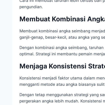
Cara ini membuat taruhan lebih cerdas dan p
pengundian.
Membuat Kombinasi Angk
Membuat kombinasi angka seimbang menjadi
ganjil-genap, besar-kecil, atau angka yang 
Dengan kombinasi angka seimbang, taruhan 
optimal. Strategi ini membantu pemain menj
Menjaga Konsistensi Strat
Konsistensi menjadi faktor utama dalam me
mengganti metode atau angka biasanya sulit
Dengan tetap menggunakan strategi yang sa
pergerakan angka lebih mudah. Konsistensi