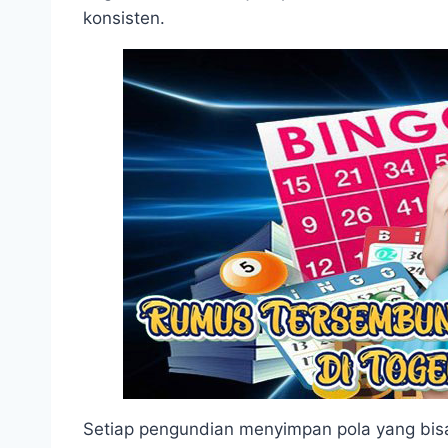
konsisten.
Setiap pengundian menyimpan pola yang bisa