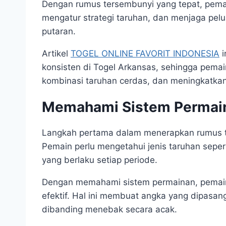
Dengan rumus tersembunyi yang tepat, pema
mengatur strategi taruhan, dan menjaga pelu
putaran.
Artikel
TOGEL ONLINE FAVORIT INDONESIA
i
konsisten di Togel Arkansas, sehingga pem
kombinasi taruhan cerdas, dan meningkatka
Memahami Sistem Permain
Langkah pertama dalam menerapkan rumus 
Pemain perlu mengetahui jenis taruhan seper
yang berlaku setiap periode.
Dengan memahami sistem permainan, pemain 
efektif. Hal ini membuat angka yang dipasa
dibanding menebak secara acak.