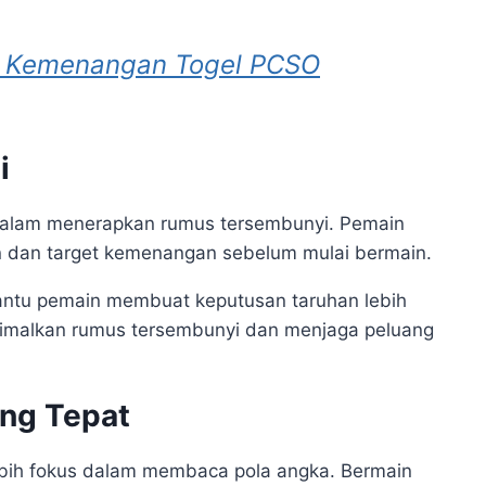
 Kemenangan Togel PCSO
i
dalam menerapkan rumus tersembunyi. Pemain
n dan target kemenangan sebelum mulai bermain.
bantu pemain membuat keputusan taruhan lebih
imalkan rumus tersembunyi dan menjaga peluang
ng Tepat
bih fokus dalam membaca pola angka. Bermain