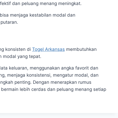
efektif dan peluang menang meningkat.
bisa menjaga kestabilan modal dan
putaran.
g konsisten di
Togel Arkansas
membutuhkan
n modal yang tepat.
ata keluaran, menggunakan angka favorit dan
ng, menjaga konsistensi, mengatur modal, dan
langkah penting. Dengan menerapkan rumus
at bermain lebih cerdas dan peluang menang setiap