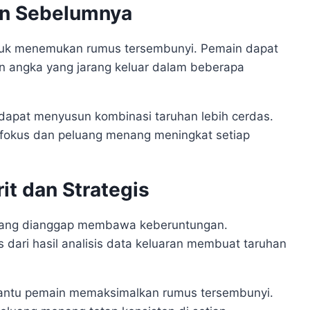
an Sebelumnya
ntuk menemukan rumus tersembunyi. Pemain dapat
 angka yang jarang keluar dalam beberapa
 dapat menyusun kombinasi taruhan lebih cerdas.
h fokus dan peluang menang meningkat setiap
t dan Strategis
 yang dianggap membawa keberuntungan.
dari hasil analisis data keluaran membuat taruhan
bantu pemain memaksimalkan rumus tersembunyi.