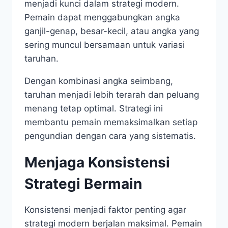
menjadi kunci dalam strategi modern.
Pemain dapat menggabungkan angka
ganjil-genap, besar-kecil, atau angka yang
sering muncul bersamaan untuk variasi
taruhan.
Dengan kombinasi angka seimbang,
taruhan menjadi lebih terarah dan peluang
menang tetap optimal. Strategi ini
membantu pemain memaksimalkan setiap
pengundian dengan cara yang sistematis.
Menjaga Konsistensi
Strategi Bermain
Konsistensi menjadi faktor penting agar
strategi modern berjalan maksimal. Pemain