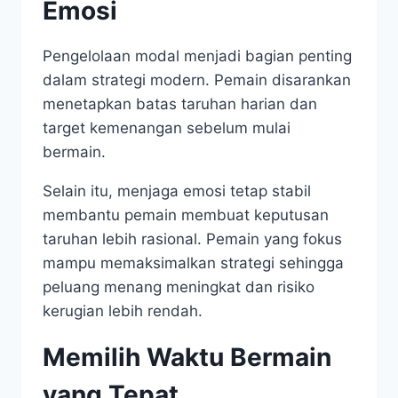
Emosi
Pengelolaan modal menjadi bagian penting
dalam strategi modern. Pemain disarankan
menetapkan batas taruhan harian dan
target kemenangan sebelum mulai
bermain.
Selain itu, menjaga emosi tetap stabil
membantu pemain membuat keputusan
taruhan lebih rasional. Pemain yang fokus
mampu memaksimalkan strategi sehingga
peluang menang meningkat dan risiko
kerugian lebih rendah.
Memilih Waktu Bermain
yang Tepat