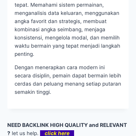
tepat. Memahami sistem permainan,
menganalisis data keluaran, menggunakan
angka favorit dan strategis, membuat
kombinasi angka seimbang, menjaga
konsistensi, mengelola modal, dan memilih
waktu bermain yang tepat menjadi langkah
penting.
Dengan menerapkan cara modern ini
secara disiplin, pemain dapat bermain lebih
cerdas dan peluang menang setiap putaran
semakin tinggi.
NEED BACKLINK HIGH QUALITY and RELEVANT
?
let us help.
click here