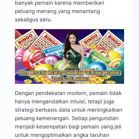
banyak pemain karena memberikan
peluang menang yang menantang
sekaligus seru.
Dengan pendekatan modern, pemain tidak
hanya mengandalkan intuisi, tetapi juga
strategi berbasis data untuk meningkatkan
peluang kemenangan. Setiap pengundian
menjadi kesempatan bagi pemain yang jeli
untuk mengoptimalkan angka taruhan