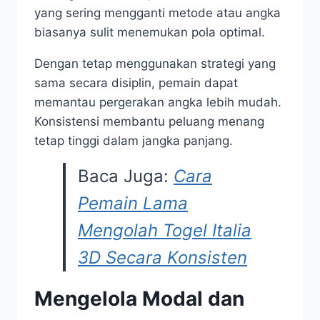
yang sering mengganti metode atau angka
biasanya sulit menemukan pola optimal.
Dengan tetap menggunakan strategi yang
sama secara disiplin, pemain dapat
memantau pergerakan angka lebih mudah.
Konsistensi membantu peluang menang
tetap tinggi dalam jangka panjang.
Baca Juga:
Cara
Pemain Lama
Mengolah Togel Italia
3D Secara Konsisten
Mengelola Modal dan