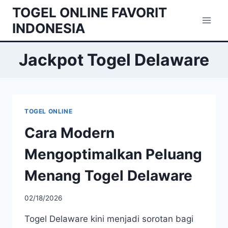
Skip
TOGEL ONLINE FAVORIT
to
INDONESIA
content
Jackpot Togel Delaware
TOGEL ONLINE
Cara Modern
Mengoptimalkan Peluang
Menang Togel Delaware
02/18/2026
Togel Delaware kini menjadi sorotan bagi