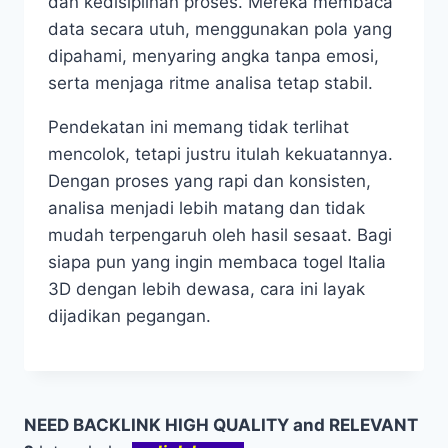
dan kedisiplinan proses. Mereka membaca
data secara utuh, menggunakan pola yang
dipahami, menyaring angka tanpa emosi,
serta menjaga ritme analisa tetap stabil.
Pendekatan ini memang tidak terlihat
mencolok, tetapi justru itulah kekuatannya.
Dengan proses yang rapi dan konsisten,
analisa menjadi lebih matang dan tidak
mudah terpengaruh oleh hasil sesaat. Bagi
siapa pun yang ingin membaca togel Italia
3D dengan lebih dewasa, cara ini layak
dijadikan pegangan.
NEED BACKLINK HIGH QUALITY and RELEVANT