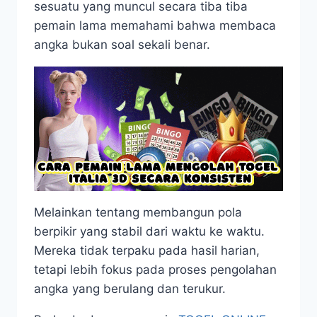
sesuatu yang muncul secara tiba tiba
pemain lama memahami bahwa membaca
angka bukan soal sekali benar.
Melainkan tentang membangun pola
berpikir yang stabil dari waktu ke waktu.
Mereka tidak terpaku pada hasil harian,
tetapi lebih fokus pada proses pengolahan
angka yang berulang dan terukur.