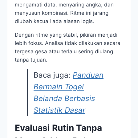
mengamati data, menyaring angka, dan
menyusun kombinasi. Ritme ini jarang
diubah kecuali ada alasan logis.
Dengan ritme yang stabil, pikiran menjadi
lebih fokus. Analisa tidak dilakukan secara
tergesa gesa atau terlalu sering diulang
tanpa tujuan.
Baca juga:
Panduan
Bermain Togel
Belanda Berbasis
Statistik Dasar
Evaluasi Rutin Tanpa