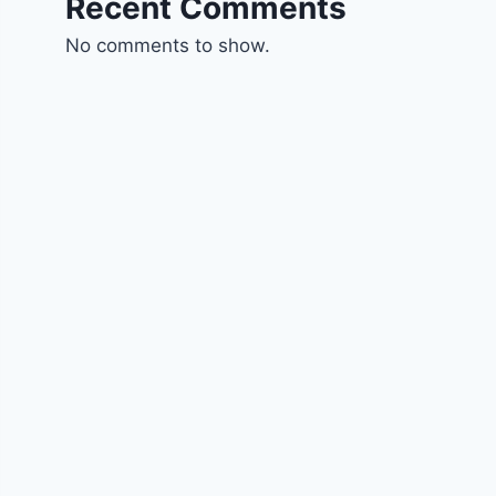
Recent Comments
No comments to show.