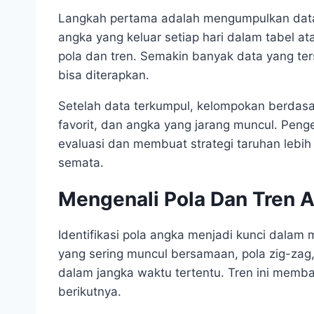
Langkah pertama adalah mengumpulkan data h
angka yang keluar setiap hari dalam tabel 
pola dan tren. Semakin banyak data yang ters
bisa diterapkan.
Setelah data terkumpul, kelompokan berdasa
favorit, dan angka yang jarang muncul. Pen
evaluasi dan membuat strategi taruhan lebih
semata.
Mengenali Pola Dan Tren 
Identifikasi pola angka menjadi kunci dalam
yang sering muncul bersamaan, pola zig-zag,
dalam jangka waktu tertentu. Tren ini memb
berikutnya.