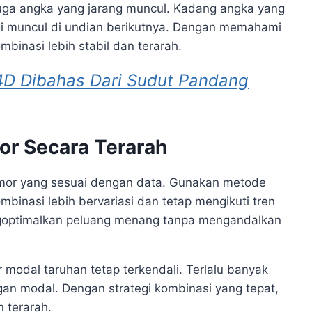
 juga angka yang jarang muncul. Kadang angka yang
nggi muncul di undian berikutnya. Dengan memahami
mbinasi lebih stabil dan terarah.
 4D Dibahas Dari Sudut Pandang
r Secara Terarah
omor yang sesuai dengan data. Gunakan metode
mbinasi lebih bervariasi dan tetap mengikuti tren
ngoptimalkan peluang menang tanpa mengandalkan
 modal taruhan tetap terkendali. Terlalu banyak
ngan modal. Dengan strategi kombinasi yang tepat,
 terarah.