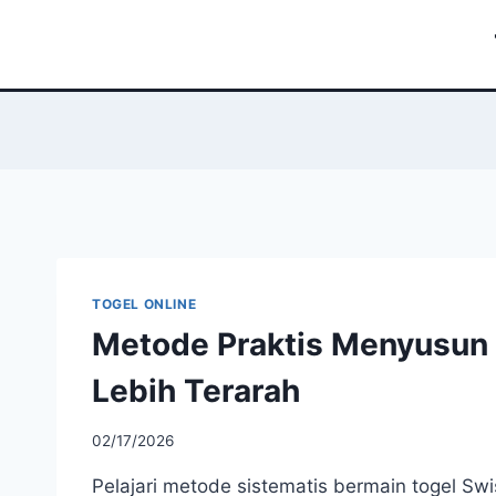
Skip
to
content
TOGEL ONLINE
Metode Praktis Menyusun
Lebih Terarah
02/17/2026
Pelajari metode sistematis bermain togel Swi