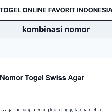
TOGEL ONLINE FAVORIT INDONESI
kombinasi nomor
 Nomor Togel Swiss Agar
ss agar peluang menang lebih tinggi, taruhan lebih