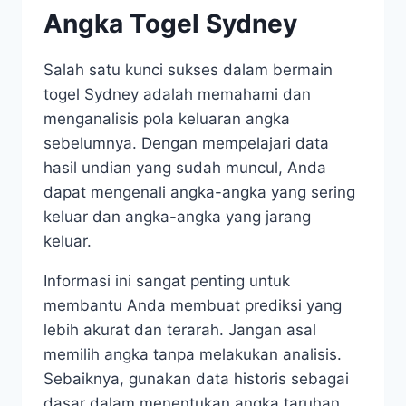
Angka Togel Sydney
Salah satu kunci sukses dalam bermain
togel Sydney adalah memahami dan
menganalisis pola keluaran angka
sebelumnya. Dengan mempelajari data
hasil undian yang sudah muncul, Anda
dapat mengenali angka-angka yang sering
keluar dan angka-angka yang jarang
keluar.
Informasi ini sangat penting untuk
membantu Anda membuat prediksi yang
lebih akurat dan terarah. Jangan asal
memilih angka tanpa melakukan analisis.
Sebaiknya, gunakan data historis sebagai
dasar dalam menentukan angka taruhan