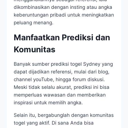
dikombinasikan dengan insting atau angka
keberuntungan pribadi untuk meningkatkan
peluang menang.
Manfaatkan Prediksi dan
Komunitas
Banyak sumber prediksi togel Sydney yang
dapat dijadikan referensi, mulai dari blog,
channel youTube, hingga forum diskusi.
Meski tidak selalu akurat, prediksi ini bisa
memperluas wawasan dan memberikan
inspirasi untuk memilih angka.
Selain itu, bergabunglah dengan komunitas
togel yang aktif. Di sana Anda bisa