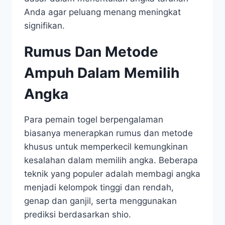
Anda agar peluang menang meningkat
signifikan.
Rumus Dan Metode
Ampuh Dalam Memilih
Angka
Para pemain togel berpengalaman
biasanya menerapkan rumus dan metode
khusus untuk memperkecil kemungkinan
kesalahan dalam memilih angka. Beberapa
teknik yang populer adalah membagi angka
menjadi kelompok tinggi dan rendah,
genap dan ganjil, serta menggunakan
prediksi berdasarkan shio.