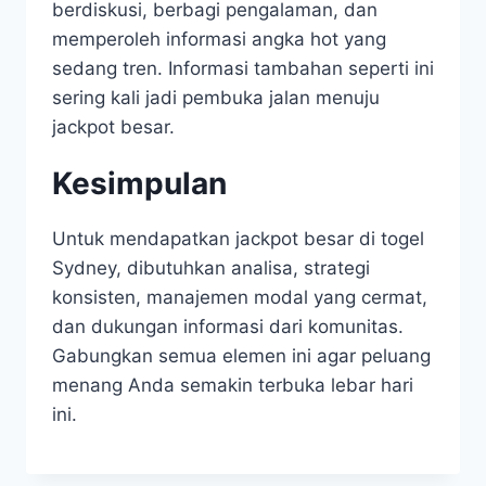
berdiskusi, berbagi pengalaman, dan
memperoleh informasi angka hot yang
sedang tren. Informasi tambahan seperti ini
sering kali jadi pembuka jalan menuju
jackpot besar.
Kesimpulan
Untuk mendapatkan jackpot besar di togel
Sydney, dibutuhkan analisa, strategi
konsisten, manajemen modal yang cermat,
dan dukungan informasi dari komunitas.
Gabungkan semua elemen ini agar peluang
menang Anda semakin terbuka lebar hari
ini.