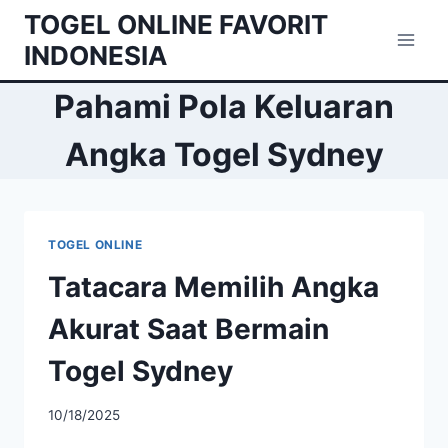
Skip
TOGEL ONLINE FAVORIT
to
INDONESIA
content
Pahami Pola Keluaran
Angka Togel Sydney
TOGEL ONLINE
Tatacara Memilih Angka
Akurat Saat Bermain
Togel Sydney
10/18/2025