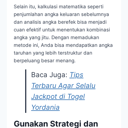
Selain itu, kalkulasi matematika seperti
penjumlahan angka keluaran sebelumnya
dan analisis angka berefek bisa menjadi
cuan efektif untuk menentukan kombinasi
angka yang jitu. Dengan memadukan
metode ini, Anda bisa mendapatkan angka
taruhan yang lebih terstruktur dan
berpeluang besar menang.
Baca Juga:
Tips
Terbaru Agar Selalu
Jackpot di Togel
Yordania
Gunakan Strategi dan