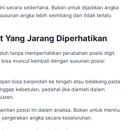
ni secara sederhana. Bukan untuk dijadikan angka
susunan angka lebih seimbang dan tidak terlalu
it Yang Jarang Diperhatikan
tuh tanpa memperhatikan perubahan posisi digit.
bisa muncul kembali dengan susunan posisi
depan bisa berpindah ke tengah atau belakang pada
ianggap kebetulan, padahal jika diamati dalam
isten.
ntian posisi ini dalam analisa. Bukan untuk meniru
 pergerakan angka secara keseluruhan.