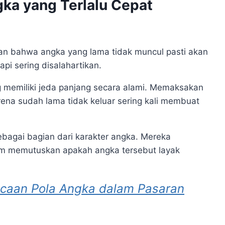
ka yang Terlalu Cepat
n bahwa angka yang lama tidak muncul pasti akan
pi sering disalahartikan.
 memiliki jeda panjang secara alami. Memaksakan
ena sudah lama tidak keluar sering kali membuat
ebagai bagian dari karakter angka. Mereka
m memutuskan apakah angka tersebut layak
acaan Pola Angka dalam Pasaran