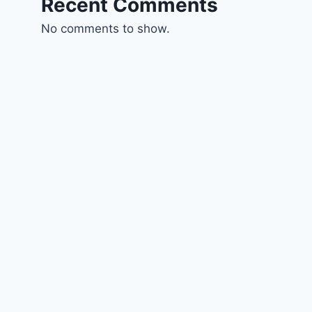
Recent Comments
No comments to show.