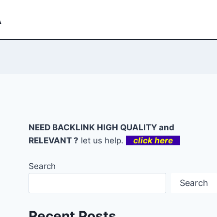
A
NEED BACKLINK HIGH QUALITY and
RELEVANT ?
let us help.
click here
Search
Search
Recent Posts