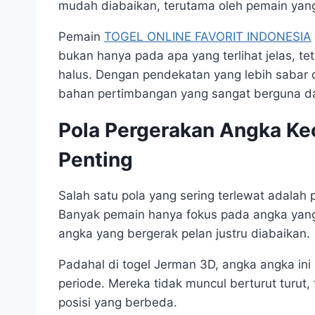
mudah diabaikan, terutama oleh pemain yang 
Pemain
TOGEL ONLINE FAVORIT INDONESIA
bukan hanya pada apa yang terlihat jelas, tet
halus. Dengan pendekatan yang lebih sabar da
bahan pertimbangan yang sangat berguna d
Pola Pergerakan Angka Ke
Penting
Salah satu pola yang sering terlewat adalah p
Banyak pemain hanya fokus pada angka yang 
angka yang bergerak pelan justru diabaikan.
Padahal di togel Jerman 3D, angka angka ini
periode. Mereka tidak muncul berturut turut,
posisi yang berbeda.