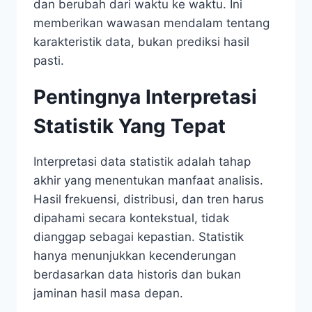
dan berubah dari waktu ke waktu. Ini
memberikan wawasan mendalam tentang
karakteristik data, bukan prediksi hasil
pasti.
Pentingnya Interpretasi
Statistik Yang Tepat
Interpretasi data statistik adalah tahap
akhir yang menentukan manfaat analisis.
Hasil frekuensi, distribusi, dan tren harus
dipahami secara kontekstual, tidak
dianggap sebagai kepastian. Statistik
hanya menunjukkan kecenderungan
berdasarkan data historis dan bukan
jaminan hasil masa depan.