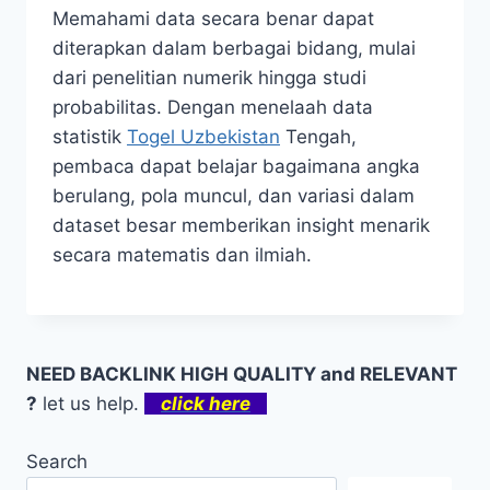
Memahami data secara benar dapat
diterapkan dalam berbagai bidang, mulai
dari penelitian numerik hingga studi
probabilitas. Dengan menelaah data
statistik
Togel Uzbekistan
Tengah,
pembaca dapat belajar bagaimana angka
berulang, pola muncul, dan variasi dalam
dataset besar memberikan insight menarik
secara matematis dan ilmiah.
NEED BACKLINK HIGH QUALITY and RELEVANT
?
let us help.
click here
Search