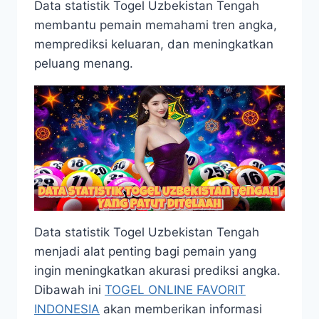
Data statistik Togel Uzbekistan Tengah
membantu pemain memahami tren angka,
memprediksi keluaran, dan meningkatkan
peluang menang.
Data statistik Togel Uzbekistan Tengah
menjadi alat penting bagi pemain yang
ingin meningkatkan akurasi prediksi angka.
Dibawah ini
TOGEL ONLINE FAVORIT
INDONESIA
akan memberikan informasi