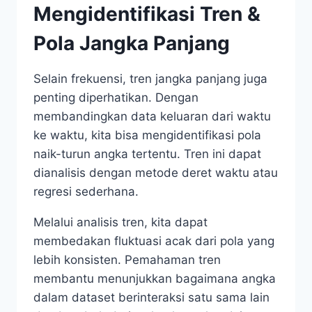
Mengidentifikasi Tren &
Pola Jangka Panjang
Selain frekuensi, tren jangka panjang juga
penting diperhatikan. Dengan
membandingkan data keluaran dari waktu
ke waktu, kita bisa mengidentifikasi pola
naik-turun angka tertentu. Tren ini dapat
dianalisis dengan metode deret waktu atau
regresi sederhana.
Melalui analisis tren, kita dapat
membedakan fluktuasi acak dari pola yang
lebih konsisten. Pemahaman tren
membantu menunjukkan bagaimana angka
dalam dataset berinteraksi satu sama lain