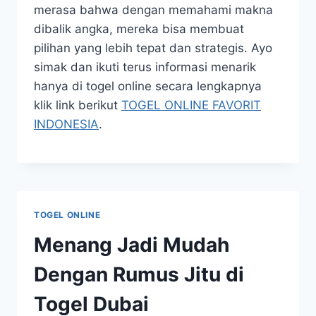
merasa bahwa dengan memahami makna
dibalik angka, mereka bisa membuat
pilihan yang lebih tepat dan strategis. Ayo
simak dan ikuti terus informasi menarik
hanya di togel online secara lengkapnya
klik link berikut
TOGEL ONLINE FAVORIT
INDONESIA
.
TOGEL ONLINE
Menang Jadi Mudah
Dengan Rumus Jitu di
Togel Dubai