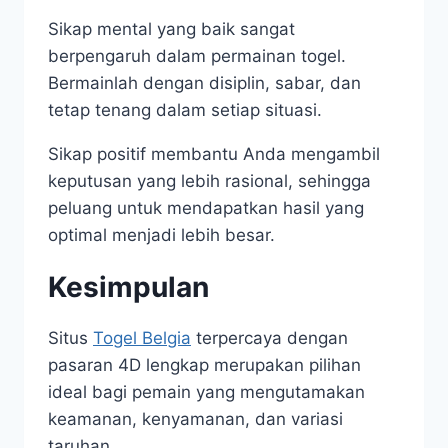
Sikap mental yang baik sangat
berpengaruh dalam permainan togel.
Bermainlah dengan disiplin, sabar, dan
tetap tenang dalam setiap situasi.
Sikap positif membantu Anda mengambil
keputusan yang lebih rasional, sehingga
peluang untuk mendapatkan hasil yang
optimal menjadi lebih besar.
Kesimpulan
Situs
Togel Belgia
terpercaya dengan
pasaran 4D lengkap merupakan pilihan
ideal bagi pemain yang mengutamakan
keamanan, kenyamanan, dan variasi
taruhan.