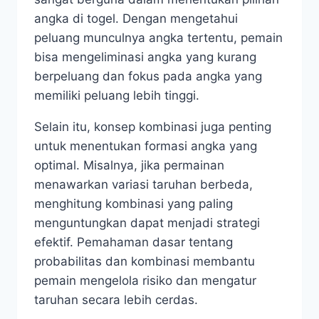
angka di togel. Dengan mengetahui
peluang munculnya angka tertentu, pemain
bisa mengeliminasi angka yang kurang
berpeluang dan fokus pada angka yang
memiliki peluang lebih tinggi.
Selain itu, konsep kombinasi juga penting
untuk menentukan formasi angka yang
optimal. Misalnya, jika permainan
menawarkan variasi taruhan berbeda,
menghitung kombinasi yang paling
menguntungkan dapat menjadi strategi
efektif. Pemahaman dasar tentang
probabilitas dan kombinasi membantu
pemain mengelola risiko dan mengatur
taruhan secara lebih cerdas.