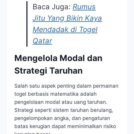
Baca Juga:
Rumus
Jitu Yang Bikin Kaya
Mendadak di Togel
Qatar
Mengelola Modal dan
Strategi Taruhan
Salah satu aspek penting dalam permainan
togel berbasis matematika adalah
pengelolaan modal atau uang taruhan.
Strategi seperti sistem taruhan berulang,
pengelompokan angka, dan pengaturan
batas kerugian dapat meminimalkan risiko