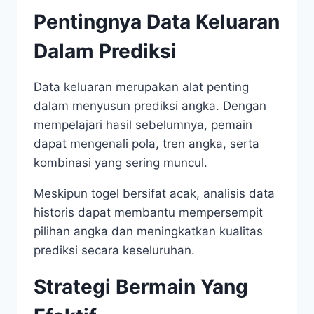
Pentingnya Data Keluaran
Dalam Prediksi
Data keluaran merupakan alat penting
dalam menyusun prediksi angka. Dengan
mempelajari hasil sebelumnya, pemain
dapat mengenali pola, tren angka, serta
kombinasi yang sering muncul.
Meskipun togel bersifat acak, analisis data
historis dapat membantu mempersempit
pilihan angka dan meningkatkan kualitas
prediksi secara keseluruhan.
Strategi Bermain Yang