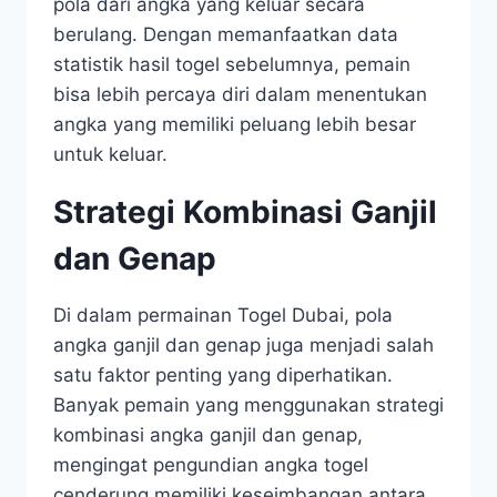
pola dari angka yang keluar secara
berulang. Dengan memanfaatkan data
statistik hasil togel sebelumnya, pemain
bisa lebih percaya diri dalam menentukan
angka yang memiliki peluang lebih besar
untuk keluar.
Strategi Kombinasi Ganjil
dan Genap
Di dalam permainan Togel Dubai, pola
angka ganjil dan genap juga menjadi salah
satu faktor penting yang diperhatikan.
Banyak pemain yang menggunakan strategi
kombinasi angka ganjil dan genap,
mengingat pengundian angka togel
cenderung memiliki keseimbangan antara