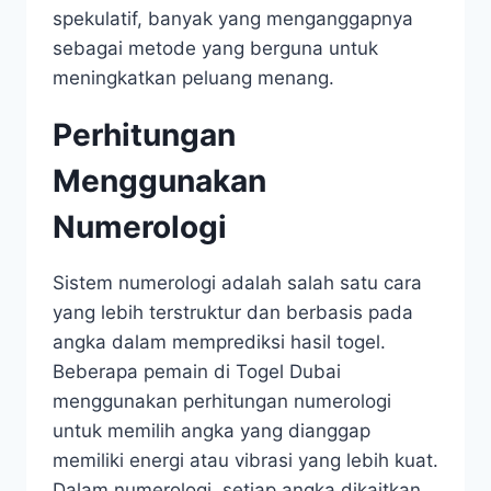
spekulatif, banyak yang menganggapnya
sebagai metode yang berguna untuk
meningkatkan peluang menang.
Perhitungan
Menggunakan
Numerologi
Sistem numerologi adalah salah satu cara
yang lebih terstruktur dan berbasis pada
angka dalam memprediksi hasil togel.
Beberapa pemain di Togel Dubai
menggunakan perhitungan numerologi
untuk memilih angka yang dianggap
memiliki energi atau vibrasi yang lebih kuat.
Dalam numerologi, setiap angka dikaitkan