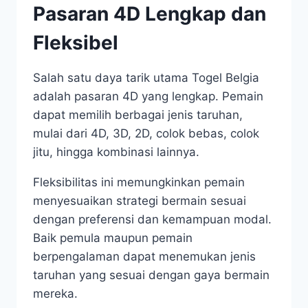
Pasaran 4D Lengkap dan
Fleksibel
Salah satu daya tarik utama Togel Belgia
adalah pasaran 4D yang lengkap. Pemain
dapat memilih berbagai jenis taruhan,
mulai dari 4D, 3D, 2D, colok bebas, colok
jitu, hingga kombinasi lainnya.
Fleksibilitas ini memungkinkan pemain
menyesuaikan strategi bermain sesuai
dengan preferensi dan kemampuan modal.
Baik pemula maupun pemain
berpengalaman dapat menemukan jenis
taruhan yang sesuai dengan gaya bermain
mereka.