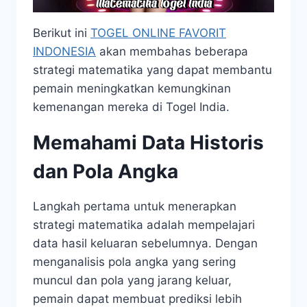
Berikut ini
TOGEL ONLINE FAVORIT
INDONESIA
akan membahas beberapa
strategi matematika yang dapat membantu
pemain meningkatkan kemungkinan
kemenangan mereka di Togel India.
Memahami Data Historis
dan Pola Angka
Langkah pertama untuk menerapkan
strategi matematika adalah mempelajari
data hasil keluaran sebelumnya. Dengan
menganalisis pola angka yang sering
muncul dan pola yang jarang keluar,
pemain dapat membuat prediksi lebih