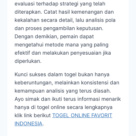
evaluasi terhadap strategi yang telah
diterapkan. Catat hasil kemenangan dan
kekalahan secara detail, lalu analisis pola
dan proses pengambilan keputusan.
Dengan demikian, pemain dapat
mengetahui metode mana yang paling
efektif dan melakukan penyesuaian jika
diperlukan.
Kunci sukses dalam togel bukan hanya
keberuntungan, melainkan konsistensi dan
kemampuan analisis yang terus diasah.
Ayo simak dan ikuti terus informasi menarik
hanya di togel online secara lengkapnya
klik link berikut
TOGEL ONLINE FAVORIT
INDONESIA
.