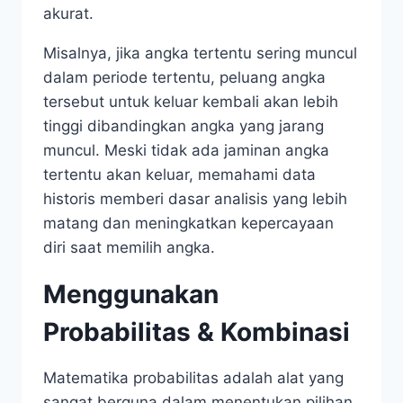
akurat.
Misalnya, jika angka tertentu sering muncul
dalam periode tertentu, peluang angka
tersebut untuk keluar kembali akan lebih
tinggi dibandingkan angka yang jarang
muncul. Meski tidak ada jaminan angka
tertentu akan keluar, memahami data
historis memberi dasar analisis yang lebih
matang dan meningkatkan kepercayaan
diri saat memilih angka.
Menggunakan
Probabilitas & Kombinasi
Matematika probabilitas adalah alat yang
sangat berguna dalam menentukan pilihan