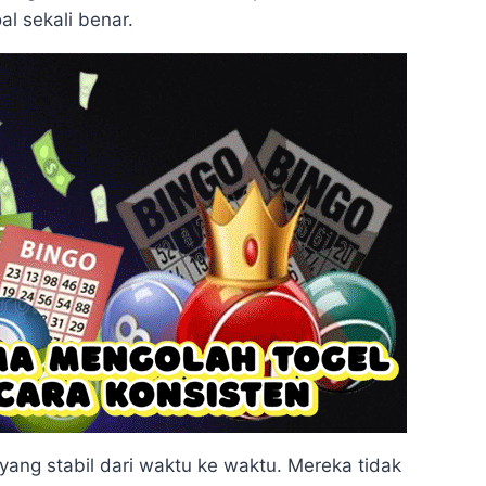
 sekali benar.
ang stabil dari waktu ke waktu. Mereka tidak