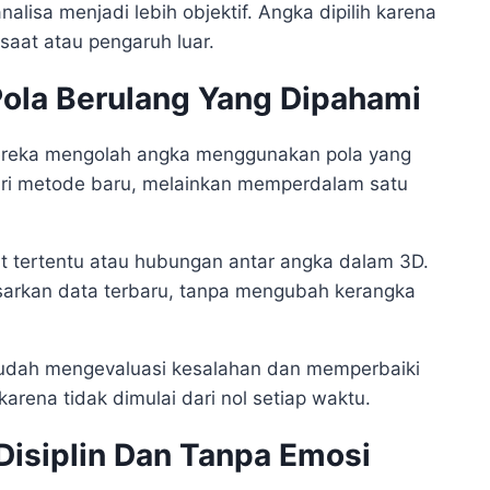
isa menjadi lebih objektif. Angka dipilih karena
saat atau pengaruh luar.
ola Berulang Yang Dipahami
 mereka mengolah angka menggunakan pola yang
ari metode baru, melainkan memperdalam satu
it tertentu atau hubungan antar angka dalam 3D.
asarkan data terbaru, tanpa mengubah kerangka
mudah mengevaluasi kesalahan dan memperbaiki
karena tidak dimulai dari nol setiap waktu.
isiplin Dan Tanpa Emosi