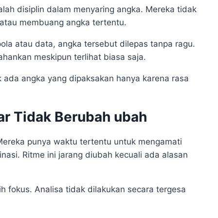
alah disiplin dalam menyaring angka. Mereka tidak
 atau membuang angka tertentu.
ola atau data, angka tersebut dilepas tanpa ragu.
ahankan meskipun terlihat biasa saja.
ak ada angka yang dipaksakan hanya karena rasa
ar Tidak Berubah ubah
 Mereka punya waktu tertentu untuk mengamati
si. Ritme ini jarang diubah kecuali ada alasan
ih fokus. Analisa tidak dilakukan secara tergesa