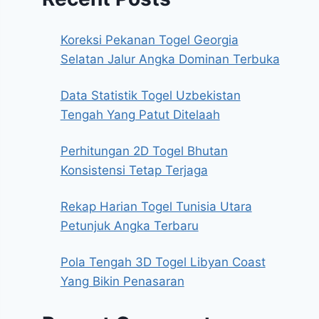
Koreksi Pekanan Togel Georgia
Selatan Jalur Angka Dominan Terbuka
Data Statistik Togel Uzbekistan
Tengah Yang Patut Ditelaah
Perhitungan 2D Togel Bhutan
Konsistensi Tetap Terjaga
Rekap Harian Togel Tunisia Utara
Petunjuk Angka Terbaru
Pola Tengah 3D Togel Libyan Coast
Yang Bikin Penasaran