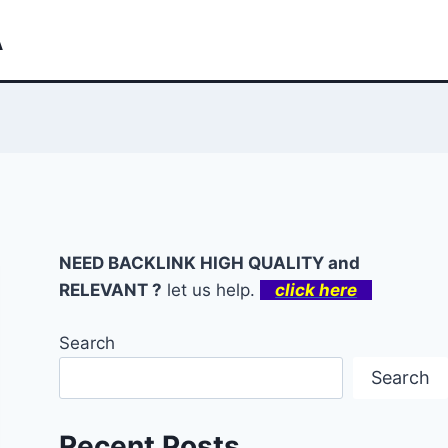
A
NEED BACKLINK HIGH QUALITY and
RELEVANT ?
let us help.
click here
Search
Search
Recent Posts