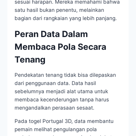
sesuai harapan. Mereka memahami bahwa
satu hasil bukan penentu, melainkan
bagian dari rangkaian yang lebih panjang.
Peran Data Dalam
Membaca Pola Secara
Tenang
Pendekatan tenang tidak bisa dilepaskan
dari penggunaan data. Data hasil
sebelumnya menjadi alat utama untuk
membaca kecenderungan tanpa harus
mengandalkan perasaan sesaat.
Pada togel Portugal 3D, data membantu
pemain melihat pengulangan pola