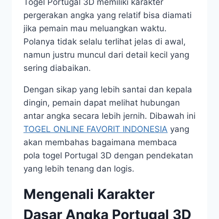
Togel Portugal 3D memiliki karakter
pergerakan angka yang relatif bisa diamati
jika pemain mau meluangkan waktu.
Polanya tidak selalu terlihat jelas di awal,
namun justru muncul dari detail kecil yang
sering diabaikan.
Dengan sikap yang lebih santai dan kepala
dingin, pemain dapat melihat hubungan
antar angka secara lebih jernih. Dibawah ini
TOGEL ONLINE FAVORIT INDONESIA
yang
akan membahas bagaimana membaca
pola togel Portugal 3D dengan pendekatan
yang lebih tenang dan logis.
Mengenali Karakter
Dasar Angka Portugal 3D