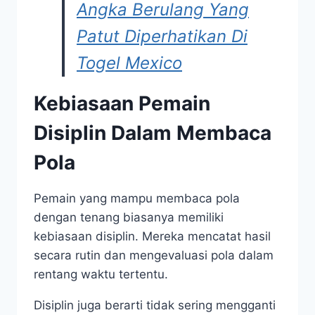
Angka Berulang Yang
Patut Diperhatikan Di
Togel Mexico
Kebiasaan Pemain
Disiplin Dalam Membaca
Pola
Pemain yang mampu membaca pola
dengan tenang biasanya memiliki
kebiasaan disiplin. Mereka mencatat hasil
secara rutin dan mengevaluasi pola dalam
rentang waktu tertentu.
Disiplin juga berarti tidak sering mengganti