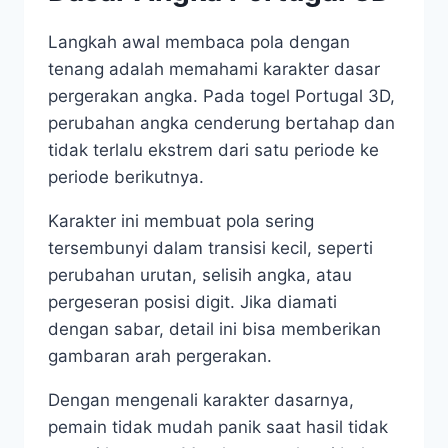
Langkah awal membaca pola dengan
tenang adalah memahami karakter dasar
pergerakan angka. Pada togel Portugal 3D,
perubahan angka cenderung bertahap dan
tidak terlalu ekstrem dari satu periode ke
periode berikutnya.
Karakter ini membuat pola sering
tersembunyi dalam transisi kecil, seperti
perubahan urutan, selisih angka, atau
pergeseran posisi digit. Jika diamati
dengan sabar, detail ini bisa memberikan
gambaran arah pergerakan.
Dengan mengenali karakter dasarnya,
pemain tidak mudah panik saat hasil tidak