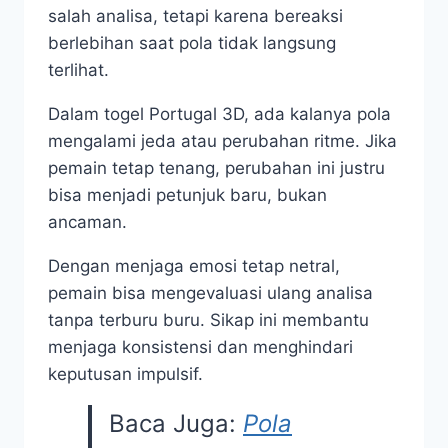
salah analisa, tetapi karena bereaksi
berlebihan saat pola tidak langsung
terlihat.
Dalam togel Portugal 3D, ada kalanya pola
mengalami jeda atau perubahan ritme. Jika
pemain tetap tenang, perubahan ini justru
bisa menjadi petunjuk baru, bukan
ancaman.
Dengan menjaga emosi tetap netral,
pemain bisa mengevaluasi ulang analisa
tanpa terburu buru. Sikap ini membantu
menjaga konsistensi dan menghindari
keputusan impulsif.
Baca Juga:
Pola