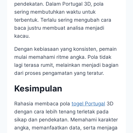
pendekatan. Dalam Portugal 3D, pola
sering membutuhkan waktu untuk
terbentuk. Terlalu sering mengubah cara
baca justru membuat analisa menjadi
kacau.
Dengan kebiasaan yang konsisten, pemain
mulai memahami ritme angka. Pola tidak
lagi terasa rumit, melainkan menjadi bagian
dari proses pengamatan yang teratur.
Kesimpulan
Rahasia membaca pola
togel Portugal
3D
dengan cara lebih tenang terletak pada
sikap dan pendekatan. Memahami karakter
angka, memanfaatkan data, serta menjaga