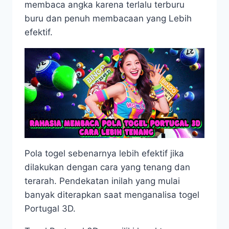
membaca angka karena terlalu terburu
buru dan penuh membacaan yang Lebih
efektif.
Pola togel sebenarnya lebih efektif jika
dilakukan dengan cara yang tenang dan
terarah. Pendekatan inilah yang mulai
banyak diterapkan saat menganalisa togel
Portugal 3D.