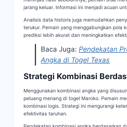
jarang keluar. Informasi ini menjadi acuan u
Analisis data historis juga memudahkan peny
terukur. Pemain yang menggabungkan pola k
prediksi lebih akurat dan meningkatkan efekti
Baca Juga:
Pendekatan Pr
Angka di Togel Texas
Strategi Kombinasi Berdas
Menggunakan kombinasi angka yang disusun 
peluang menang di togel Maroko. Pemain men
kombinasi logis. Strategi ini mengurangi ke
efektivitas taruhan.
Pendekatan kombinasi angka berdasarkan dat