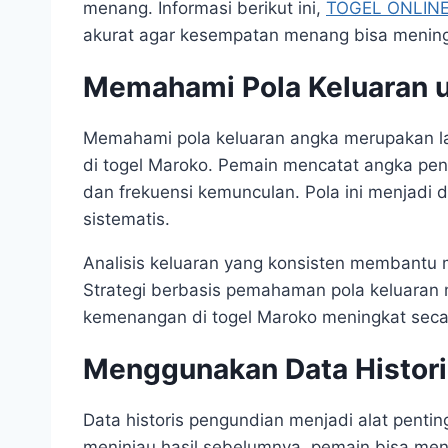
menang. Informasi berikut ini,
TOGEL ONLINE
akurat agar kesempatan menang bisa mening
Memahami Pola Keluaran u
Memahami pola keluaran angka merupakan la
di togel Maroko. Pemain mencatat angka pen
dan frekuensi kemunculan. Pola ini menjadi 
sistematis.
Analisis keluaran yang konsisten membantu m
Strategi berbasis pemahaman pola keluaran 
kemenangan di togel Maroko meningkat secar
Menggunakan Data Historis
Data historis pengundian menjadi alat penti
meninjau hasil sebelumnya, pemain bisa m