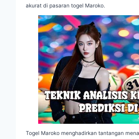
akurat di pasaran togel Maroko.
Togel Maroko menghadirkan tantangan menar