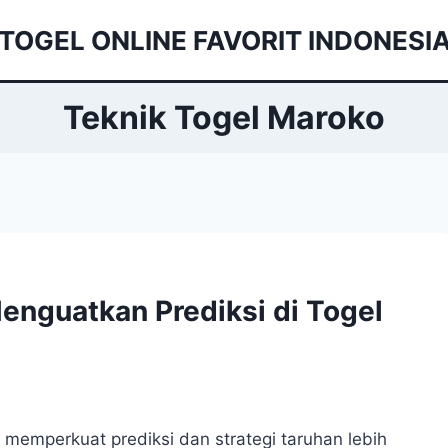
TOGEL ONLINE FAVORIT INDONESI
Teknik Togel Maroko
Menguatkan Prediksi di Togel
uk memperkuat prediksi dan strategi taruhan lebih