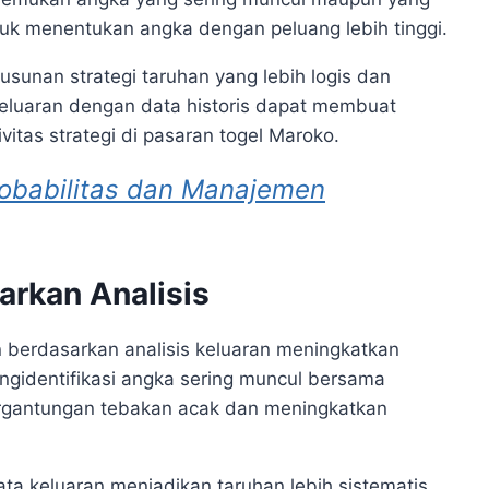
ntuk menentukan angka dengan peluang lebih tinggi.
usunan strategi taruhan yang lebih logis dan
eluaran dengan data historis dapat membuat
vitas strategi di pasaran togel Maroko.
obabilitas dan Manajemen
arkan Analisis
berdasarkan analisis keluaran meningkatkan
gidentifikasi angka sering muncul bersama
tergantungan tebakan acak dan meningkatkan
a keluaran menjadikan taruhan lebih sistematis