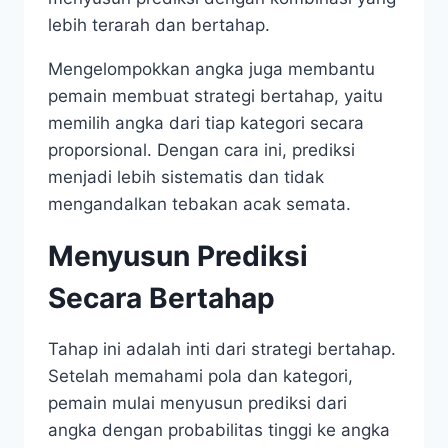
lebih terarah dan bertahap.
Mengelompokkan angka juga membantu
pemain membuat strategi bertahap, yaitu
memilih angka dari tiap kategori secara
proporsional. Dengan cara ini, prediksi
menjadi lebih sistematis dan tidak
mengandalkan tebakan acak semata.
Menyusun Prediksi
Secara Bertahap
Tahap ini adalah inti dari strategi bertahap.
Setelah memahami pola dan kategori,
pemain mulai menyusun prediksi dari
angka dengan probabilitas tinggi ke angka