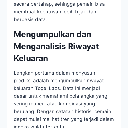
secara bertahap, sehingga pemain bisa
membuat keputusan lebih bijak dan
berbasis data.
Mengumpulkan dan
Menganalisis Riwayat
Keluaran
Langkah pertama dalam menyusun
prediksi adalah mengumpulkan riwayat
keluaran Togel Laos. Data ini menjadi
dasar untuk memahami pola angka yang
sering muncul atau kombinasi yang
berulang. Dengan catatan historis, pemain
dapat mulai melihat tren yang terjadi dalam
jangka waktu tertentu.