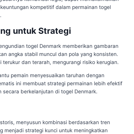
 keuntungan kompetitif dalam permainan togel
.
ng untuk Strategi
l pengundian togel Denmark memberikan gambaran
n angka stabil muncul dan pola yang konsisten.
terukur dan terarah, mengurangi risiko kerugian.
antu pemain menyesuaikan taruhan dengan
ematis ini membuat strategi permainan lebih efektif
ecara berkelanjutan di togel Denmark.
toris, menyusun kombinasi berdasarkan tren
ang menjadi strategi kunci untuk meningkatkan