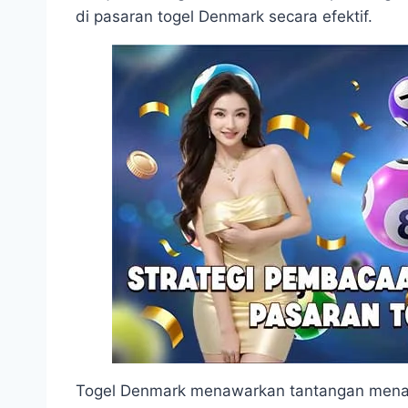
di pasaran togel Denmark secara efektif.
Togel Denmark menawarkan tantangan mena