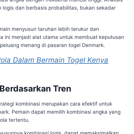
 logis dan berbasis probabilitas, bukan sekadar
main menyusun taruhan lebih terukur dan
ta ini menjadi alat utama untuk membuat keputusan
 peluang menang di pasaran togel Denmark.
Pola Dalam Bermain Togel Kenya
 Berdasarkan Tren
rategi kombinasi merupakan cara efektif untuk
ark. Pemain dapat memilih kombinasi angka yang
la tertentu.
yusunnya kombinasi logis, dapat memaksimalkan