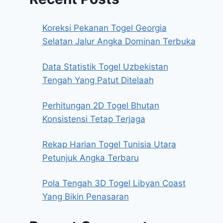
Koreksi Pekanan Togel Georgia
Selatan Jalur Angka Dominan Terbuka
Data Statistik Togel Uzbekistan
Tengah Yang Patut Ditelaah
Perhitungan 2D Togel Bhutan
Konsistensi Tetap Terjaga
Rekap Harian Togel Tunisia Utara
Petunjuk Angka Terbaru
Pola Tengah 3D Togel Libyan Coast
Yang Bikin Penasaran