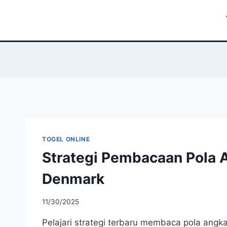
Skip
to
content
TOGEL ONLINE
Strategi Pembacaan Pola 
Denmark
11/30/2025
Pelajari strategi terbaru membaca pola ang