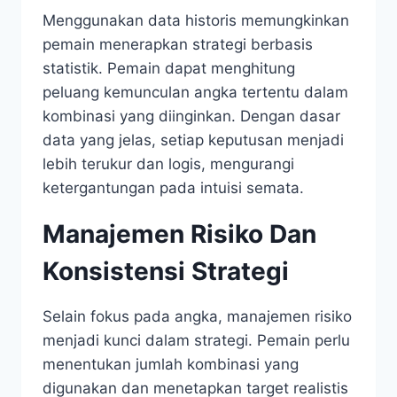
Menggunakan data historis memungkinkan
pemain menerapkan strategi berbasis
statistik. Pemain dapat menghitung
peluang kemunculan angka tertentu dalam
kombinasi yang diinginkan. Dengan dasar
data yang jelas, setiap keputusan menjadi
lebih terukur dan logis, mengurangi
ketergantungan pada intuisi semata.
Manajemen Risiko Dan
Konsistensi Strategi
Selain fokus pada angka, manajemen risiko
menjadi kunci dalam strategi. Pemain perlu
menentukan jumlah kombinasi yang
digunakan dan menetapkan target realistis