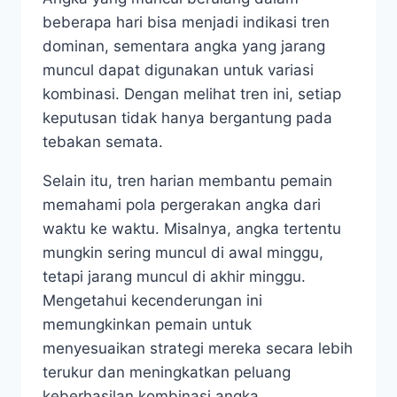
beberapa hari bisa menjadi indikasi tren
dominan, sementara angka yang jarang
muncul dapat digunakan untuk variasi
kombinasi. Dengan melihat tren ini, setiap
keputusan tidak hanya bergantung pada
tebakan semata.
Selain itu, tren harian membantu pemain
memahami pola pergerakan angka dari
waktu ke waktu. Misalnya, angka tertentu
mungkin sering muncul di awal minggu,
tetapi jarang muncul di akhir minggu.
Mengetahui kecenderungan ini
memungkinkan pemain untuk
menyesuaikan strategi mereka secara lebih
terukur dan meningkatkan peluang
keberhasilan kombinasi angka.