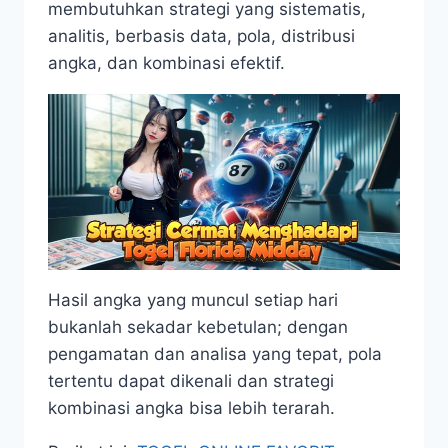
membutuhkan strategi yang sistematis,
analitis, berbasis data, pola, distribusi
angka, dan kombinasi efektif.
Hasil angka yang muncul setiap hari
bukanlah sekadar kebetulan; dengan
pengamatan dan analisa yang tepat, pola
tertentu dapat dikenali dan strategi
kombinasi angka bisa lebih terarah.