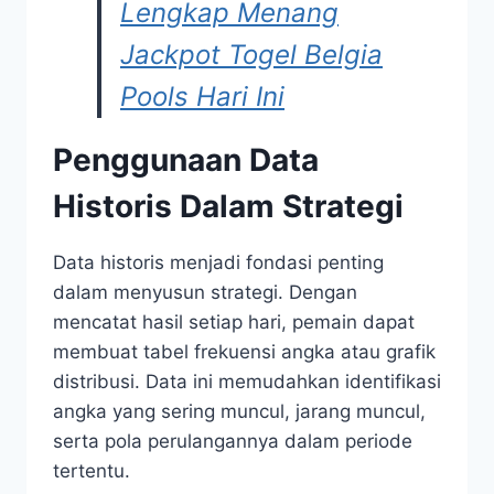
Lengkap Menang
Jackpot Togel Belgia
Pools Hari Ini
Penggunaan Data
Historis Dalam Strategi
Data historis menjadi fondasi penting
dalam menyusun strategi. Dengan
mencatat hasil setiap hari, pemain dapat
membuat tabel frekuensi angka atau grafik
distribusi. Data ini memudahkan identifikasi
angka yang sering muncul, jarang muncul,
serta pola perulangannya dalam periode
tertentu.