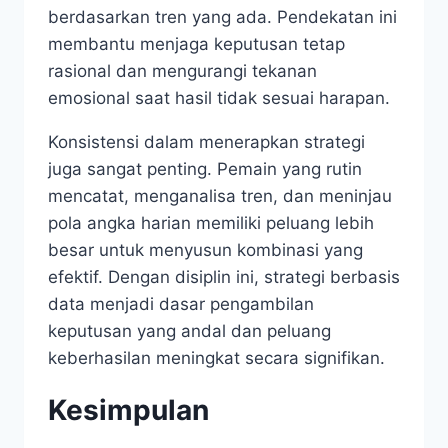
berdasarkan tren yang ada. Pendekatan ini
membantu menjaga keputusan tetap
rasional dan mengurangi tekanan
emosional saat hasil tidak sesuai harapan.
Konsistensi dalam menerapkan strategi
juga sangat penting. Pemain yang rutin
mencatat, menganalisa tren, dan meninjau
pola angka harian memiliki peluang lebih
besar untuk menyusun kombinasi yang
efektif. Dengan disiplin ini, strategi berbasis
data menjadi dasar pengambilan
keputusan yang andal dan peluang
keberhasilan meningkat secara signifikan.
Kesimpulan