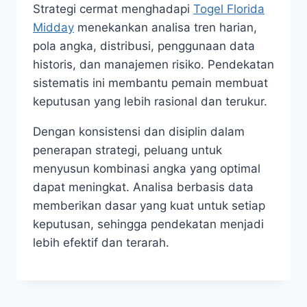
Strategi cermat menghadapi
Togel Florida
Midday
menekankan analisa tren harian,
pola angka, distribusi, penggunaan data
historis, dan manajemen risiko. Pendekatan
sistematis ini membantu pemain membuat
keputusan yang lebih rasional dan terukur.
Dengan konsistensi dan disiplin dalam
penerapan strategi, peluang untuk
menyusun kombinasi angka yang optimal
dapat meningkat. Analisa berbasis data
memberikan dasar yang kuat untuk setiap
keputusan, sehingga pendekatan menjadi
lebih efektif dan terarah.