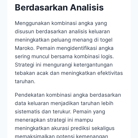
Berdasarkan Analisis
Menggunakan kombinasi angka yang
disusun berdasarkan analisis keluaran
meningkatkan peluang menang di togel
Maroko. Pemain mengidentifikasi angka
sering muncul bersama kombinasi logis.
Strategi ini mengurangi ketergantungan
tebakan acak dan meningkatkan efektivitas
taruhan.
Pendekatan kombinasi angka berdasarkan
data keluaran menjadikan taruhan lebih
sistematis dan terukur. Pemain yang
menerapkan strategi ini mampu
meningkatkan akurasi prediksi sekaligus
memaksimalkan potensi kemenangan