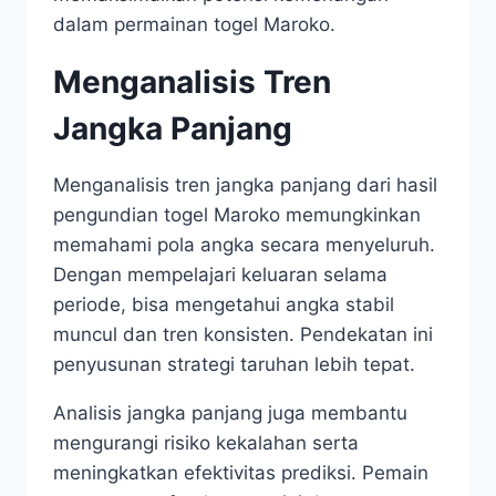
dalam permainan togel Maroko.
Menganalisis Tren
Jangka Panjang
Menganalisis tren jangka panjang dari hasil
pengundian togel Maroko memungkinkan
memahami pola angka secara menyeluruh.
Dengan mempelajari keluaran selama
periode, bisa mengetahui angka stabil
muncul dan tren konsisten. Pendekatan ini
penyusunan strategi taruhan lebih tepat.
Analisis jangka panjang juga membantu
mengurangi risiko kekalahan serta
meningkatkan efektivitas prediksi. Pemain