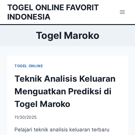
Skip
TOGEL ONLINE FAVORIT
to
INDONESIA
content
Togel Maroko
TOGEL ONLINE
Teknik Analisis Keluaran
Menguatkan Prediksi di
Togel Maroko
11/30/2025
Pelajari teknik analisis keluaran terbaru