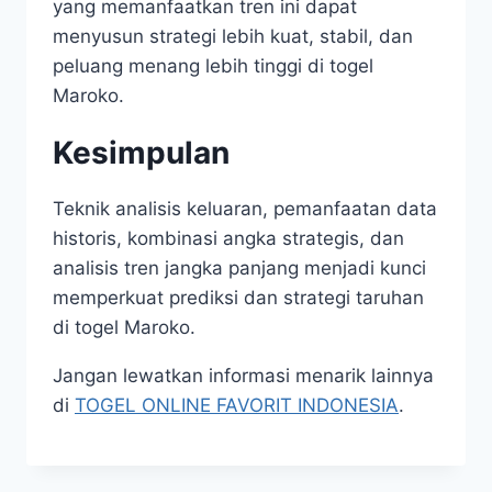
yang memanfaatkan tren ini dapat
menyusun strategi lebih kuat, stabil, dan
peluang menang lebih tinggi di togel
Maroko.
Kesimpulan
Teknik analisis keluaran, pemanfaatan data
historis, kombinasi angka strategis, dan
analisis tren jangka panjang menjadi kunci
memperkuat prediksi dan strategi taruhan
di togel Maroko.
Jangan lewatkan informasi menarik lainnya
di
TOGEL ONLINE FAVORIT INDONESIA
.