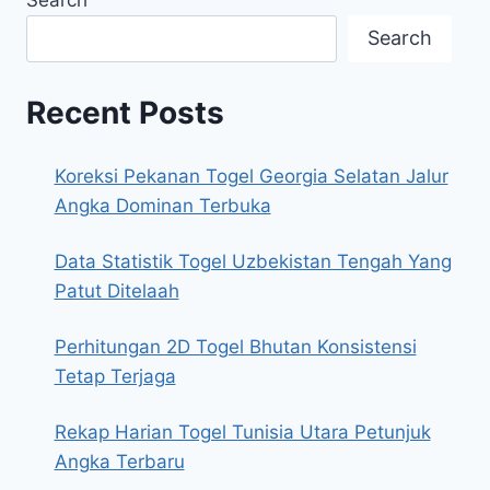
Search
Search
Recent Posts
Koreksi Pekanan Togel Georgia Selatan Jalur
Angka Dominan Terbuka
Data Statistik Togel Uzbekistan Tengah Yang
Patut Ditelaah
Perhitungan 2D Togel Bhutan Konsistensi
Tetap Terjaga
Rekap Harian Togel Tunisia Utara Petunjuk
Angka Terbaru