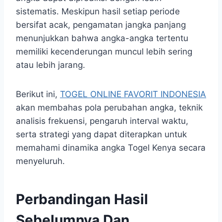
sistematis. Meskipun hasil setiap periode
bersifat acak, pengamatan jangka panjang
menunjukkan bahwa angka-angka tertentu
memiliki kecenderungan muncul lebih sering
atau lebih jarang.
Berikut ini,
TOGEL ONLINE FAVORIT INDONESIA
akan membahas pola perubahan angka, teknik
analisis frekuensi, pengaruh interval waktu,
serta strategi yang dapat diterapkan untuk
memahami dinamika angka Togel Kenya secara
menyeluruh.
Perbandingan Hasil
Sebelumnya Dan