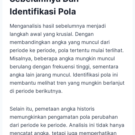
Identifikasi Pola
Menganalisis hasil sebelumnya menjadi
langkah awal yang krusial. Dengan
membandingkan angka yang muncul dari
periode ke periode, pola tertentu mulai terlihat.
Misalnya, beberapa angka mungkin muncul
berulang dengan frekuensi tinggi, sementara
angka lain jarang muncul. Identifikasi pola ini
membantu melihat tren yang mungkin berlanjut
di periode berikutnya.
Selain itu, pemetaan angka historis
memungkinkan pengamatan pola perubahan
dari periode ke periode. Analisis ini tidak hanya
mencatat angka, tetapi juga memperhatikan