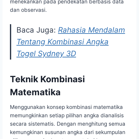
menekankan pada pendekatan berbasis data
dan observasi.
Baca Juga:
Rahasia Mendalam
Tentang Kombinasi Angka
Togel Sydney 3D
Teknik Kombinasi
Matematika
Menggunakan konsep kombinasi matematika
memungkinkan setiap pilihan angka dianalisis
secara sistematis. Dengan menghitung semua
kemungkinan susunan angka dari sekumpulan