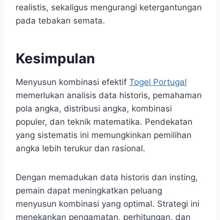
realistis, sekaligus mengurangi ketergantungan
pada tebakan semata.
Kesimpulan
Menyusun kombinasi efektif
Togel Portugal
memerlukan analisis data historis, pemahaman
pola angka, distribusi angka, kombinasi
populer, dan teknik matematika. Pendekatan
yang sistematis ini memungkinkan pemilihan
angka lebih terukur dan rasional.
Dengan memadukan data historis dan insting,
pemain dapat meningkatkan peluang
menyusun kombinasi yang optimal. Strategi ini
menekankan pengamatan, perhitungan, dan