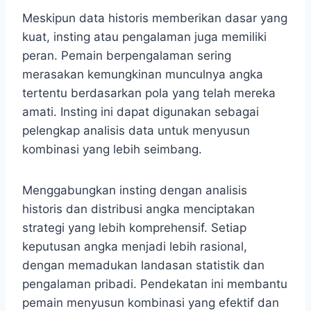
Meskipun data historis memberikan dasar yang
kuat, insting atau pengalaman juga memiliki
peran. Pemain berpengalaman sering
merasakan kemungkinan munculnya angka
tertentu berdasarkan pola yang telah mereka
amati. Insting ini dapat digunakan sebagai
pelengkap analisis data untuk menyusun
kombinasi yang lebih seimbang.
Menggabungkan insting dengan analisis
historis dan distribusi angka menciptakan
strategi yang lebih komprehensif. Setiap
keputusan angka menjadi lebih rasional,
dengan memadukan landasan statistik dan
pengalaman pribadi. Pendekatan ini membantu
pemain menyusun kombinasi yang efektif dan