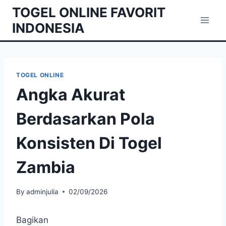
Skip
TOGEL ONLINE FAVORIT
to
INDONESIA
content
TOGEL ONLINE
Angka Akurat
Berdasarkan Pola
Konsisten Di Togel
Zambia
By
adminjulia
02/09/2026
Bagikan