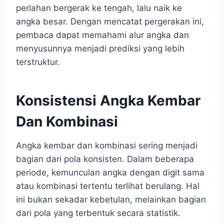
perlahan bergerak ke tengah, lalu naik ke
angka besar. Dengan mencatat pergerakan ini,
pembaca dapat memahami alur angka dan
menyusunnya menjadi prediksi yang lebih
terstruktur.
Konsistensi Angka Kembar
Dan Kombinasi
Angka kembar dan kombinasi sering menjadi
bagian dari pola konsisten. Dalam beberapa
periode, kemunculan angka dengan digit sama
atau kombinasi tertentu terlihat berulang. Hal
ini bukan sekadar kebetulan, melainkan bagian
dari pola yang terbentuk secara statistik.