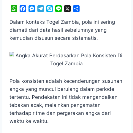
W
F
M
T
S
L
X
S
h
a
e
e
k
i
h
a
c
s
l
y
n
a
Dalam konteks Togel Zambia, pola ini sering
t
e
s
e
p
e
r
diamati dari data hasil sebelumnya yang
s
b
e
g
e
e
kemudian disusun secara sistematis.
A
o
n
r
p
o
g
a
p
k
e
m
r
Pola konsisten adalah kecenderungan susunan
angka yang muncul berulang dalam periode
tertentu. Pendekatan ini tidak mengandalkan
tebakan acak, melainkan pengamatan
terhadap ritme dan pergerakan angka dari
waktu ke waktu.