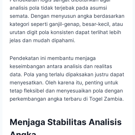
analisis pola tidak terjebak pada asumsi
semata. Dengan menyusun angka berdasarkan
kategori seperti ganjil-genap, besar-kecil, atau
urutan digit pola konsisten dapat terlihat lebih
jelas dan mudah dipahami.
Pendekatan ini membantu menjaga
keseimbangan antara analisis dan realitas
data. Pola yang terlalu dipaksakan justru dapat
menyesatkan. Oleh karena itu, penting untuk
tetap fleksibel dan menyesuaikan pola dengan
perkembangan angka terbaru di Togel Zambia.
Menjaga Stabilitas Analisis
Angka