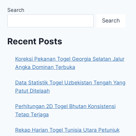
Search
Search
Recent Posts
Koreksi Pekanan Togel Georgia Selatan Jalur
Angka Dominan Terbuka
Data Statistik Togel Uzbekistan Tengah Yang
Patut Ditelaah
Perhitungan 2D Togel Bhutan Konsistensi
Tetap Terjaga
Rekap Harian Togel Tunisia Utara Petunjuk