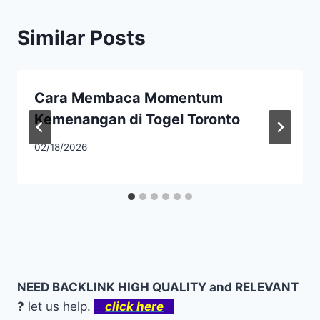
Similar Posts
Cara Membaca Momentum
Kemenangan di Togel Toronto
02/18/2026
NEED BACKLINK HIGH QUALITY and RELEVANT
?
let us help.
click here