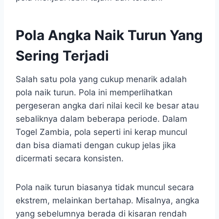
Pola Angka Naik Turun Yang
Sering Terjadi
Salah satu pola yang cukup menarik adalah
pola naik turun. Pola ini memperlihatkan
pergeseran angka dari nilai kecil ke besar atau
sebaliknya dalam beberapa periode. Dalam
Togel Zambia, pola seperti ini kerap muncul
dan bisa diamati dengan cukup jelas jika
dicermati secara konsisten.
Pola naik turun biasanya tidak muncul secara
ekstrem, melainkan bertahap. Misalnya, angka
yang sebelumnya berada di kisaran rendah