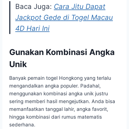
Baca Juga:
Cara Jitu Dapat
Jackpot Gede di Togel Macau
4D Hari Ini
Gunakan Kombinasi Angka
Unik
Banyak pemain togel Hongkong yang terlalu
mengandalkan angka populer. Padahal,
menggunakan kombinasi angka unik justru
sering memberi hasil mengejutkan. Anda bisa
memanfaatkan tanggal lahir, angka favorit,
hingga kombinasi dari rumus matematis
sederhana.