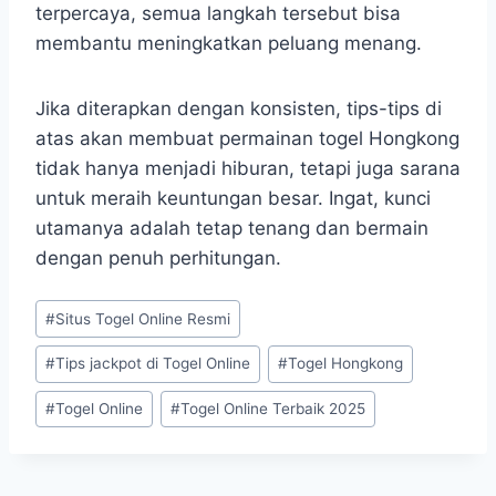
terpercaya, semua langkah tersebut bisa
membantu meningkatkan peluang menang.
Jika diterapkan dengan konsisten, tips-tips di
atas akan membuat permainan togel Hongkong
tidak hanya menjadi hiburan, tetapi juga sarana
untuk meraih keuntungan besar. Ingat, kunci
utamanya adalah tetap tenang dan bermain
dengan penuh perhitungan.
Post
#
Situs Togel Online Resmi
Tags:
#
Tips jackpot di Togel Online
#
Togel Hongkong
#
Togel Online
#
Togel Online Terbaik 2025