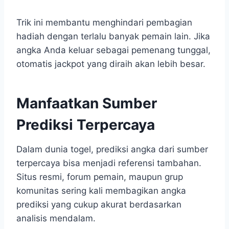
Trik ini membantu menghindari pembagian
hadiah dengan terlalu banyak pemain lain. Jika
angka Anda keluar sebagai pemenang tunggal,
otomatis jackpot yang diraih akan lebih besar.
Manfaatkan Sumber
Prediksi Terpercaya
Dalam dunia togel, prediksi angka dari sumber
terpercaya bisa menjadi referensi tambahan.
Situs resmi, forum pemain, maupun grup
komunitas sering kali membagikan angka
prediksi yang cukup akurat berdasarkan
analisis mendalam.