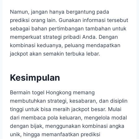
Namun, jangan hanya bergantung pada
prediksi orang lain. Gunakan informasi tersebut
sebagai bahan pertimbangan tambahan untuk
memperkuat strategi pribadi Anda. Dengan
kombinasi keduanya, peluang mendapatkan
jackpot akan semakin terbuka lebar.
Kesimpulan
Bermain togel Hongkong memang
membutuhkan strategi, kesabaran, dan disiplin
tinggi untuk bisa meraih jackpot besar. Mulai
dari membaca pola keluaran, mengelola modal
dengan bijak, menggunakan kombinasi angka
unik, hingga memanfaatkan prediksi