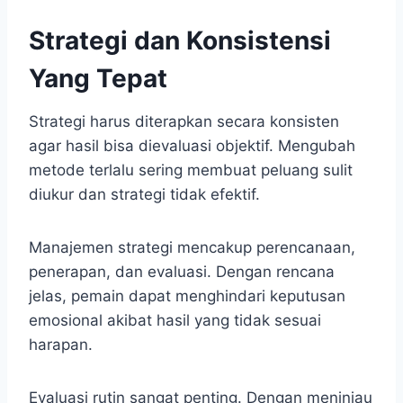
Strategi dan Konsistensi
Yang Tepat
Strategi harus diterapkan secara konsisten
agar hasil bisa dievaluasi objektif. Mengubah
metode terlalu sering membuat peluang sulit
diukur dan strategi tidak efektif.
Manajemen strategi mencakup perencanaan,
penerapan, dan evaluasi. Dengan rencana
jelas, pemain dapat menghindari keputusan
emosional akibat hasil yang tidak sesuai
harapan.
Evaluasi rutin sangat penting. Dengan meninjau