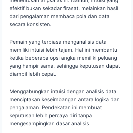
menentukan angka akhir. Namun, intuisi yang
efektif bukan sekadar firasat, melainkan hasil
dari pengalaman membaca pola dan data
secara konsisten.
Pemain yang terbiasa menganalisis data
memiliki intuisi lebih tajam. Hal ini membantu
ketika beberapa opsi angka memiliki peluang
yang hampir sama, sehingga keputusan dapat
diambil lebih cepat.
Menggabungkan intuisi dengan analisis data
menciptakan keseimbangan antara logika dan
pengalaman. Pendekatan ini membuat
keputusan lebih percaya diri tanpa
mengesampingkan dasar analisis.