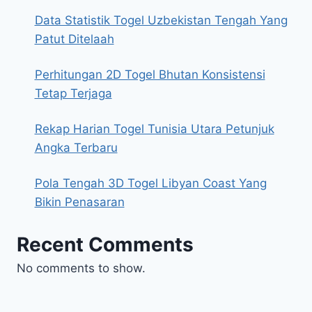
Data Statistik Togel Uzbekistan Tengah Yang
Patut Ditelaah
Perhitungan 2D Togel Bhutan Konsistensi
Tetap Terjaga
Rekap Harian Togel Tunisia Utara Petunjuk
Angka Terbaru
Pola Tengah 3D Togel Libyan Coast Yang
Bikin Penasaran
Recent Comments
No comments to show.