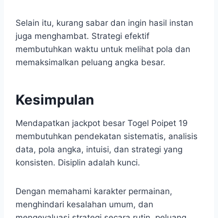
Selain itu, kurang sabar dan ingin hasil instan
juga menghambat. Strategi efektif
membutuhkan waktu untuk melihat pola dan
memaksimalkan peluang angka besar.
Kesimpulan
Mendapatkan jackpot besar Togel Poipet 19
membutuhkan pendekatan sistematis, analisis
data, pola angka, intuisi, dan strategi yang
konsisten. Disiplin adalah kunci.
Dengan memahami karakter permainan,
menghindari kesalahan umum, dan
mengevaluasi strategi secara rutin, peluang