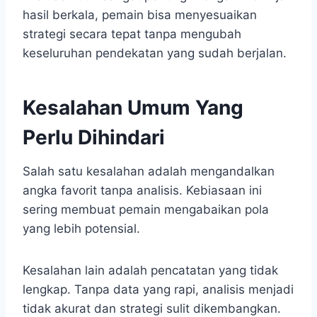
hasil berkala, pemain bisa menyesuaikan
strategi secara tepat tanpa mengubah
keseluruhan pendekatan yang sudah berjalan.
Kesalahan Umum Yang
Perlu Dihindari
Salah satu kesalahan adalah mengandalkan
angka favorit tanpa analisis. Kebiasaan ini
sering membuat pemain mengabaikan pola
yang lebih potensial.
Kesalahan lain adalah pencatatan yang tidak
lengkap. Tanpa data yang rapi, analisis menjadi
tidak akurat dan strategi sulit dikembangkan.