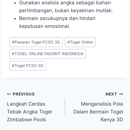
Gunakan analisis angka sebagai bahan
pertimbangan, bukan keyakinan mutlak.
Bermain secukupnya dan hindari
keputusan emosional.
Post
#
Pasaran Togel PCSO 3D
#
Togel Online
Tags:
#
TOGEL ONLINE FAVORIT INDONESIA
#
Togel PCSO 3D
Post
PREVIOUS
NEXT
Langkah Cerdas
Menganalisis Pola
navigation
Tebak Angka Togel
Dalam Bermain Togel
Zimbabwe Pools
Kenya 3D