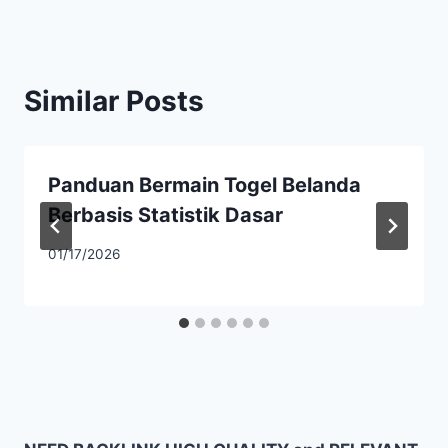
Similar Posts
Panduan Bermain Togel Belanda
Berbasis Statistik Dasar
01/17/2026