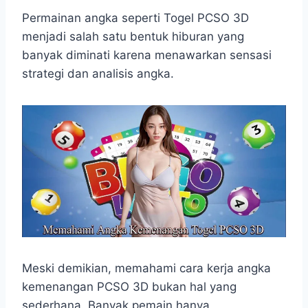
h
a
e
e
k
i
h
a
c
s
l
y
n
a
Permainan angka seperti Togel PCSO 3D
t
e
s
e
p
e
r
menjadi salah satu bentuk hiburan yang
s
b
e
g
e
e
banyak diminati karena menawarkan sensasi
A
o
n
r
strategi dan analisis angka.
p
o
g
a
p
k
e
m
r
Meski demikian, memahami cara kerja angka
kemenangan PCSO 3D bukan hal yang
sederhana. Banyak pemain hanya