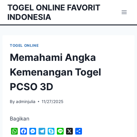
Skip
TOGEL ONLINE FAVORIT
to
INDONESIA
content
TOGEL ONLINE
Memahami Angka
Kemenangan Togel
PCSO 3D
By
adminjulia
11/27/2025
Bagikan
W
F
M
T
S
L
X
S