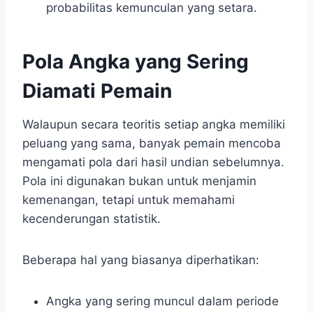
probabilitas kemunculan yang setara.
Pola Angka yang Sering
Diamati Pemain
Walaupun secara teoritis setiap angka memiliki
peluang yang sama, banyak pemain mencoba
mengamati pola dari hasil undian sebelumnya.
Pola ini digunakan bukan untuk menjamin
kemenangan, tetapi untuk memahami
kecenderungan statistik.
Beberapa hal yang biasanya diperhatikan:
Angka yang sering muncul dalam periode