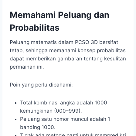
Memahami Peluang dan
Probabilitas
Peluang matematis dalam PCSO 3D bersifat
tetap, sehingga memahami konsep probabilitas
dapat memberikan gambaran tentang kesulitan
permainan ini.
Poin yang perlu dipahami:
Total kombinasi angka adalah 1000
kemungkinan (000–999).
Peluang satu nomor muncul adalah 1
banding 1000.
Tidak ada metode pasti untuk memprediksi