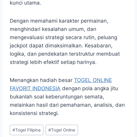
kunci utama.
Dengan memahami karakter permainan,
menghindari kesalahan umum, dan
mengevaluasi strategi secara rutin, peluang
jackpot dapat dimaksimalkan. Kesabaran,
logika, dan pendekatan terstruktur membuat
strategi lebih efektif setiap harinya.
Menangkan hadiah besar
TOGEL ONLINE
FAVORIT INDONESIA
dengan pola angka jitu
bukanlah soal keberuntungan semata,
melainkan hasil dari pemahaman, analisis, dan
konsistensi strategi.
Post
#
Togel Filipina
#
Togel Online
Tags: