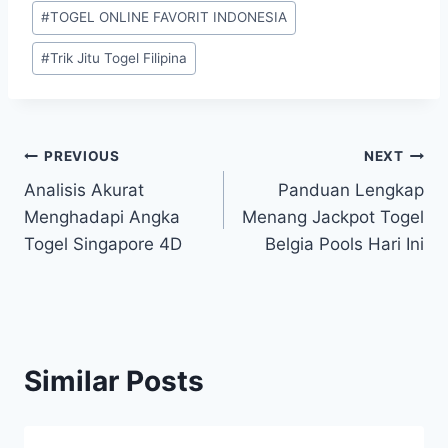
#
TOGEL ONLINE FAVORIT INDONESIA
#
Trik Jitu Togel Filipina
Post
PREVIOUS
NEXT
Analisis Akurat
Panduan Lengkap
navigation
Menghadapi Angka
Menang Jackpot Togel
Togel Singapore 4D
Belgia Pools Hari Ini
Similar Posts