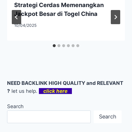
Strategi Cerdas Memenangkan
Jackpot Besar di Togel China
10/04/2025
NEED BACKLINK HIGH QUALITY and RELEVANT
?
let us help.
click here
Search
Search