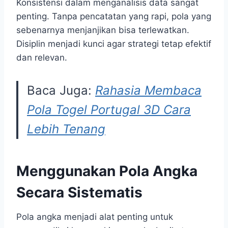
Konsistensi dalam menganalisis data sangat
penting. Tanpa pencatatan yang rapi, pola yang
sebenarnya menjanjikan bisa terlewatkan.
Disiplin menjadi kunci agar strategi tetap efektif
dan relevan.
Baca Juga:
Rahasia Membaca
Pola Togel Portugal 3D Cara
Lebih Tenang
Menggunakan Pola Angka
Secara Sistematis
Pola angka menjadi alat penting untuk