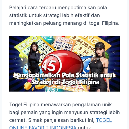
h
a
e
e
k
i
h
a
c
s
l
y
n
a
Pelajari cara terbaru mengoptimalkan pola
t
e
s
e
p
e
r
statistik untuk strategi lebih efektif dan
s
b
e
g
e
e
meningkatkan peluang menang di togel Filipina.
A
o
n
r
p
o
g
a
p
k
e
m
r
Togel Filipina menawarkan pengalaman unik
bagi pemain yang ingin menyusun strategi lebih
cermat. Simak penjelasan berikut ini,
TOGEL
ONLINE FAVORIT INDONESIA
untuk