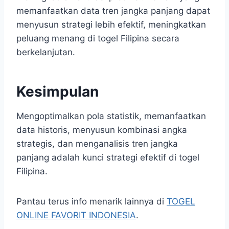
memanfaatkan data tren jangka panjang dapat
menyusun strategi lebih efektif, meningkatkan
peluang menang di togel Filipina secara
berkelanjutan.
Kesimpulan
Mengoptimalkan pola statistik, memanfaatkan
data historis, menyusun kombinasi angka
strategis, dan menganalisis tren jangka
panjang adalah kunci strategi efektif di togel
Filipina.
Pantau terus info menarik lainnya di
TOGEL
ONLINE FAVORIT INDONESIA
.