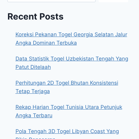
Recent Posts
Koreksi Pekanan Togel Georgia Selatan Jalur
Angka Dominan Terbuka
Data Statistik Togel Uzbekistan Tengah Yang
Patut Ditelaah
Perhitungan 2D Togel Bhutan Konsistensi
Tetap Terjaga
Rekap Harian Togel Tunisia Utara Petunjuk
Angka Terbaru
Pola Tengah 3D Togel Libyan Coast Yang