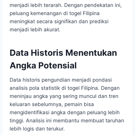
menjadi lebih terarah. Dengan pendekatan ini,
peluang kemenangan di togel Filipina
meningkat secara signifikan dan prediksi
menjadi lebih akurat.
Data Historis Menentukan
Angka Potensial
Data historis pengundian menjadi pondasi
analisis pola statistik di togel Filipina. Dengan
meninjau angka yang sering muncul dan tren
keluaran sebelumnya, pemain bisa
mengidentifikasi angka dengan peluang lebih
tinggi. Analisis ini membantu membuat taruhan
lebih logis dan terukur.