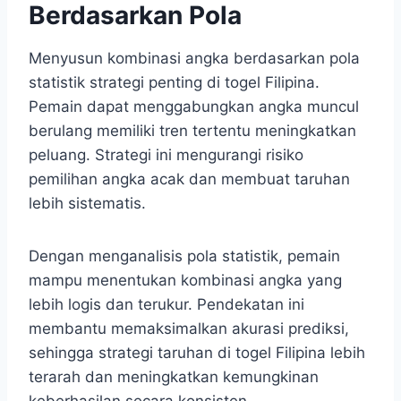
Berdasarkan Pola
Menyusun kombinasi angka berdasarkan pola
statistik strategi penting di togel Filipina.
Pemain dapat menggabungkan angka muncul
berulang memiliki tren tertentu meningkatkan
peluang. Strategi ini mengurangi risiko
pemilihan angka acak dan membuat taruhan
lebih sistematis.
Dengan menganalisis pola statistik, pemain
mampu menentukan kombinasi angka yang
lebih logis dan terukur. Pendekatan ini
membantu memaksimalkan akurasi prediksi,
sehingga strategi taruhan di togel Filipina lebih
terarah dan meningkatkan kemungkinan