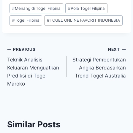
Post
#
Menang di Togel Filipina
#
Pola Togel Filipina
Tags:
#
Togel Filipina
#
TOGEL ONLINE FAVORIT INDONESIA
Post
PREVIOUS
NEXT
Teknik Analisis
Strategi Pembentukan
navigation
Keluaran Menguatkan
Angka Berdasarkan
Prediksi di Togel
Trend Togel Australia
Maroko
Similar Posts