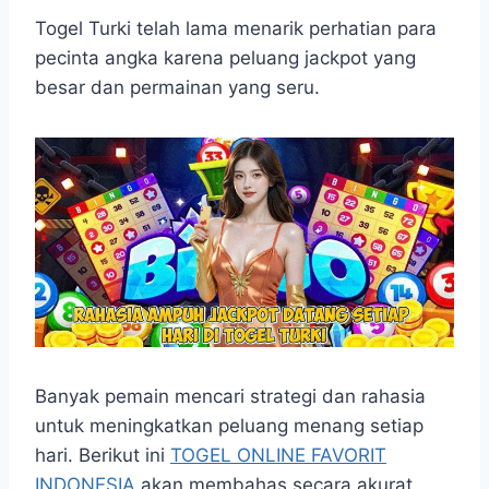
h
a
e
e
k
i
h
a
c
s
l
y
n
a
Togel Turki telah lama menarik perhatian para
t
e
s
e
p
e
r
pecinta angka karena peluang jackpot yang
s
b
e
g
e
e
besar dan permainan yang seru.
A
o
n
r
p
o
g
a
p
k
e
m
r
Banyak pemain mencari strategi dan rahasia
untuk meningkatkan peluang menang setiap
hari. Berikut ini
TOGEL ONLINE FAVORIT
INDONESIA
akan membahas secara akurat