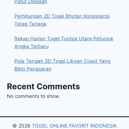
Patut Ditelaah
Perhitungan 2D Togel Bhutan Konsistensi
Tetap Terjaga
Rekap Harian Togel Tunisia Utara Petunjuk
Angka Terbaru
Pola Tengah 3D Togel Libyan Coast Yang
Bikin Penasaran
Recent Comments
No comments to show.
© 2026
TOGEL ONLINE FAVORIT INDONESIA