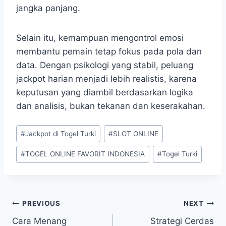
jangka panjang.
Selain itu, kemampuan mengontrol emosi
membantu pemain tetap fokus pada pola dan
data. Dengan psikologi yang stabil, peluang
jackpot harian menjadi lebih realistis, karena
keputusan yang diambil berdasarkan logika
dan analisis, bukan tekanan dan keserakahan.
Post
#
Jackpot di Togel Turki
#
SLOT ONLINE
Tags:
#
TOGEL ONLINE FAVORIT INDONESIA
#
Togel Turki
Post
PREVIOUS
NEXT
Cara Menang
Strategi Cerdas