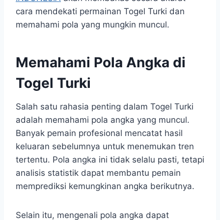
cara mendekati permainan Togel Turki dan
memahami pola yang mungkin muncul.
Memahami Pola Angka di
Togel Turki
Salah satu rahasia penting dalam Togel Turki
adalah memahami pola angka yang muncul.
Banyak pemain profesional mencatat hasil
keluaran sebelumnya untuk menemukan tren
tertentu. Pola angka ini tidak selalu pasti, tetapi
analisis statistik dapat membantu pemain
memprediksi kemungkinan angka berikutnya.
Selain itu, mengenali pola angka dapat