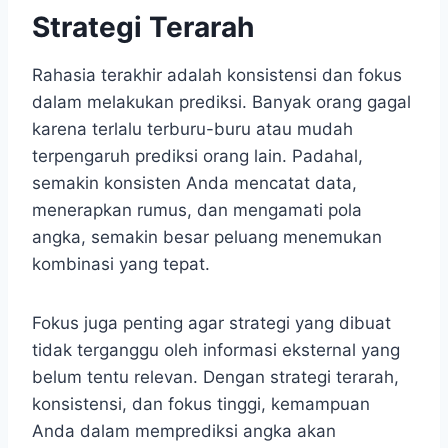
Strategi Terarah
Rahasia terakhir adalah konsistensi dan fokus
dalam melakukan prediksi. Banyak orang gagal
karena terlalu terburu-buru atau mudah
terpengaruh prediksi orang lain. Padahal,
semakin konsisten Anda mencatat data,
menerapkan rumus, dan mengamati pola
angka, semakin besar peluang menemukan
kombinasi yang tepat.
Fokus juga penting agar strategi yang dibuat
tidak terganggu oleh informasi eksternal yang
belum tentu relevan. Dengan strategi terarah,
konsistensi, dan fokus tinggi, kemampuan
Anda dalam memprediksi angka akan