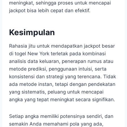
meningkat, sehingga proses untuk mencapai
jackpot bisa lebih cepat dan efektif.
Kesimpulan
Rahasia jitu untuk mendapatkan jackpot besar
di togel New York terletak pada kombinasi
analisis data keluaran, penerapan rumus atau
metode prediksi, penggunaan intuisi, serta
konsistensi dan strategi yang terencana. Tidak
ada metode instan, tetapi dengan pendekatan
yang sistematis, peluang untuk mencapai
angka yang tepat meningkat secara signifikan.
Setiap angka memiliki potensinya sendiri, dan
semakin Anda memahami pola yang ada,