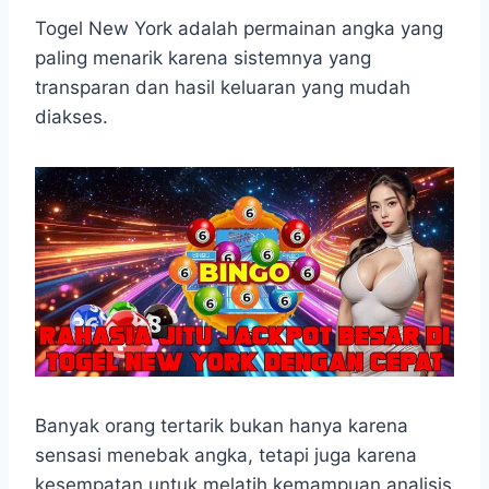
h
a
e
e
k
i
h
a
c
s
l
y
n
a
Togel New York adalah permainan angka yang
t
e
s
e
p
e
r
paling menarik karena sistemnya yang
s
b
e
g
e
e
transparan dan hasil keluaran yang mudah
A
o
n
r
diakses.
p
o
g
a
p
k
e
m
r
Banyak orang tertarik bukan hanya karena
sensasi menebak angka, tetapi juga karena
kesempatan untuk melatih kemampuan analisis