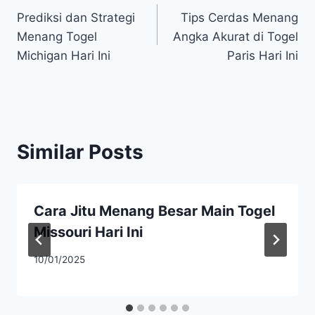
Prediksi dan Strategi
Tips Cerdas Menang
navigation
Menang Togel
Angka Akurat di Togel
Michigan Hari Ini
Paris Hari Ini
Similar Posts
Cara Jitu Menang Besar Main Togel
Missouri Hari Ini
10/01/2025