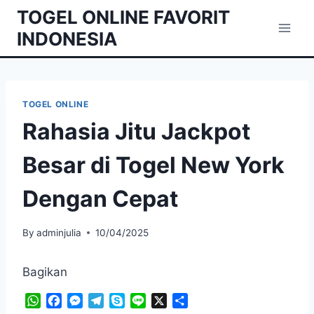
Skip
TOGEL ONLINE FAVORIT
to
INDONESIA
content
TOGEL ONLINE
Rahasia Jitu Jackpot
Besar di Togel New York
Dengan Cepat
By
adminjulia
10/04/2025
Bagikan
W
F
M
T
S
L
X
S