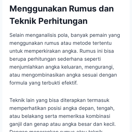
Menggunakan Rumus dan
Teknik Perhitungan
Selain menganalisis pola, banyak pemain yang
menggunakan rumus atau metode tertentu
untuk memperkirakan angka. Rumus ini bisa
berupa perhitungan sederhana seperti
menjumlahkan angka keluaran, mengurangi,
atau mengombinasikan angka sesuai dengan
formula yang terbukti efektif.
Teknik lain yang bisa diterapkan termasuk
memperhatikan posisi angka depan, tengah,
atau belakang serta memeriksa kombinasi
ganjil dan genap atau angka besar dan kecil.