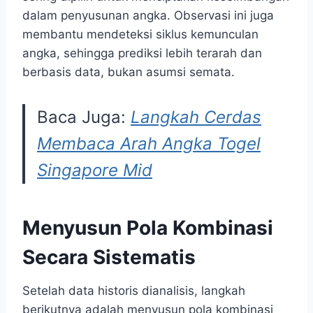
dalam penyusunan angka. Observasi ini juga
membantu mendeteksi siklus kemunculan
angka, sehingga prediksi lebih terarah dan
berbasis data, bukan asumsi semata.
Baca Juga:
Langkah Cerdas
Membaca Arah Angka Togel
Singapore Mid
Menyusun Pola Kombinasi
Secara Sistematis
Setelah data historis dianalisis, langkah
berikutnya adalah menyusun pola kombinasi