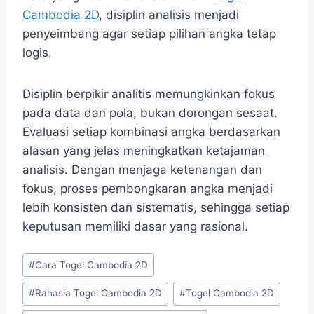
Cambodia 2D
, disiplin analisis menjadi
penyeimbang agar setiap pilihan angka tetap
logis.
Disiplin berpikir analitis memungkinkan fokus
pada data dan pola, bukan dorongan sesaat.
Evaluasi setiap kombinasi angka berdasarkan
alasan yang jelas meningkatkan ketajaman
analisis. Dengan menjaga ketenangan dan
fokus, proses pembongkaran angka menjadi
lebih konsisten dan sistematis, sehingga setiap
keputusan memiliki dasar yang rasional.
Post
#
Cara Togel Cambodia 2D
Tags:
#
Rahasia Togel Cambodia 2D
#
Togel Cambodia 2D