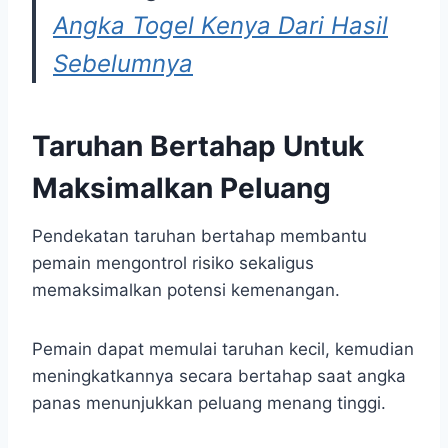
Angka Togel Kenya Dari Hasil
Sebelumnya
Taruhan Bertahap Untuk
Maksimalkan Peluang
Pendekatan taruhan bertahap membantu
pemain mengontrol risiko sekaligus
memaksimalkan potensi kemenangan.
Pemain dapat memulai taruhan kecil, kemudian
meningkatkannya secara bertahap saat angka
panas menunjukkan peluang menang tinggi.