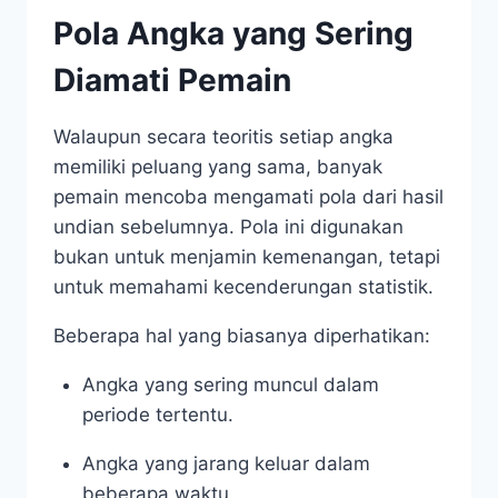
Pola Angka yang Sering
Diamati Pemain
Walaupun secara teoritis setiap angka
memiliki peluang yang sama, banyak
pemain mencoba mengamati pola dari hasil
undian sebelumnya. Pola ini digunakan
bukan untuk menjamin kemenangan, tetapi
untuk memahami kecenderungan statistik.
Beberapa hal yang biasanya diperhatikan:
Angka yang sering muncul dalam
periode tertentu.
Angka yang jarang keluar dalam
beberapa waktu.