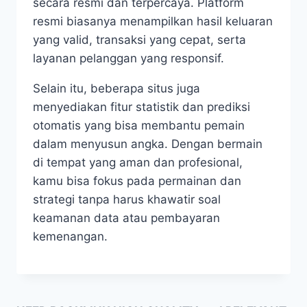
secara resmi dan terpercaya. Platform
resmi biasanya menampilkan hasil keluaran
yang valid, transaksi yang cepat, serta
layanan pelanggan yang responsif.
Selain itu, beberapa situs juga
menyediakan fitur statistik dan prediksi
otomatis yang bisa membantu pemain
dalam menyusun angka. Dengan bermain
di tempat yang aman dan profesional,
kamu bisa fokus pada permainan dan
strategi tanpa harus khawatir soal
keamanan data atau pembayaran
kemenangan.