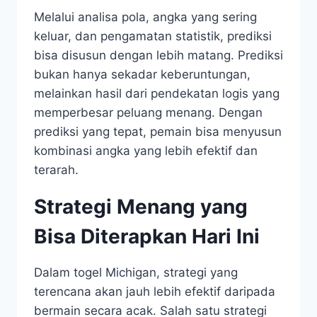
Melalui analisa pola, angka yang sering
keluar, dan pengamatan statistik, prediksi
bisa disusun dengan lebih matang. Prediksi
bukan hanya sekadar keberuntungan,
melainkan hasil dari pendekatan logis yang
memperbesar peluang menang. Dengan
prediksi yang tepat, pemain bisa menyusun
kombinasi angka yang lebih efektif dan
terarah.
Strategi Menang yang
Bisa Diterapkan Hari Ini
Dalam togel Michigan, strategi yang
terencana akan jauh lebih efektif daripada
bermain secara acak. Salah satu strategi