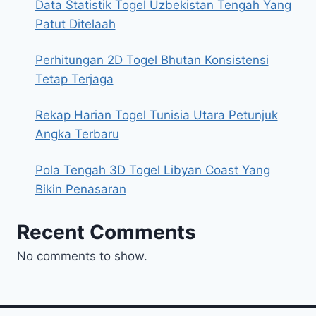
Data Statistik Togel Uzbekistan Tengah Yang
Patut Ditelaah
Perhitungan 2D Togel Bhutan Konsistensi
Tetap Terjaga
Rekap Harian Togel Tunisia Utara Petunjuk
Angka Terbaru
Pola Tengah 3D Togel Libyan Coast Yang
Bikin Penasaran
Recent Comments
No comments to show.