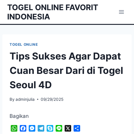
Skip
TOGEL ONLINE FAVORIT
to
INDONESIA
content
TOGEL ONLINE
Tips Sukses Agar Dapat
Cuan Besar Dari di Togel
Seoul 4D
By
adminjulia
09/29/2025
Bagikan
W
F
M
T
S
L
X
S