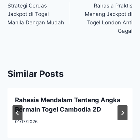
Strategi Cerdas
Rahasia Praktis
navigation
Jackpot di Togel
Menang Jackpot di
Manila Dengan Mudah
Togel London Anti
Gagal
Similar Posts
Rahasia Mendalam Tentang Angka
Bermain Togel Cambodia 2D
01/17/2026