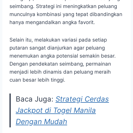
seimbang. Strategi ini meningkatkan peluang
munculnya kombinasi yang tepat dibandingkan
hanya mengandalkan angka favorit.
Selain itu, melakukan variasi pada setiap
putaran sangat dianjurkan agar peluang
menemukan angka potensial semakin besar.
Dengan pendekatan seimbang, permainan
menjadi lebih dinamis dan peluang meraih
cuan besar lebih tinggi.
Baca Juga:
Strategi Cerdas
Jackpot di Togel Manila
Dengan Mudah