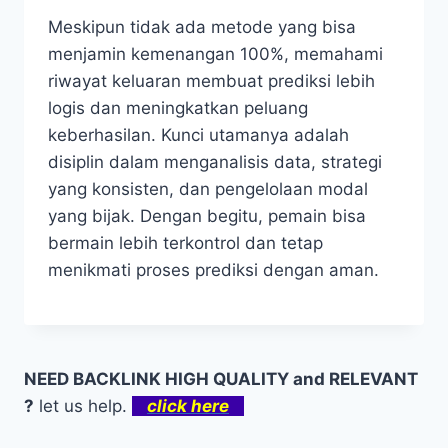
Meskipun tidak ada metode yang bisa
menjamin kemenangan 100%, memahami
riwayat keluaran membuat prediksi lebih
logis dan meningkatkan peluang
keberhasilan. Kunci utamanya adalah
disiplin dalam menganalisis data, strategi
yang konsisten, dan pengelolaan modal
yang bijak. Dengan begitu, pemain bisa
bermain lebih terkontrol dan tetap
menikmati proses prediksi dengan aman.
NEED BACKLINK HIGH QUALITY and RELEVANT
?
let us help.
click here