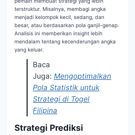
pemain membuat strategi yang lebih
terstruktur. Misalnya, membagi angka
menjadi kelompok kecil, sedang, dan
besar, atau berdasarkan pola ganjil-genap.
Analisis ini memberikan insight lebih
mendalam tentang kecenderungan angka
yang keluar.
Baca
Juga:
Mengoptimalkan
Pola Statistik untuk
Strategi di Togel
Filipina
Strategi Prediksi