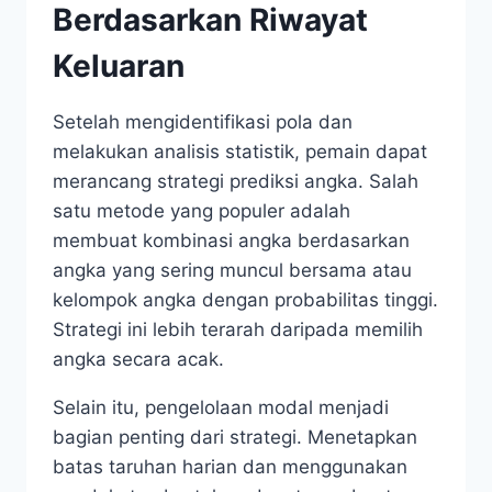
Berdasarkan Riwayat
Keluaran
Setelah mengidentifikasi pola dan
melakukan analisis statistik, pemain dapat
merancang strategi prediksi angka. Salah
satu metode yang populer adalah
membuat kombinasi angka berdasarkan
angka yang sering muncul bersama atau
kelompok angka dengan probabilitas tinggi.
Strategi ini lebih terarah daripada memilih
angka secara acak.
Selain itu, pengelolaan modal menjadi
bagian penting dari strategi. Menetapkan
batas taruhan harian dan menggunakan