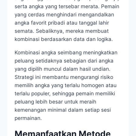
serta angka yang tersebar merata. Pemain
yang cerdas menghindari mengandalkan
angka favorit pribadi atau tanggal lahir
semata. Sebaliknya, mereka membuat
kombinasi berdasarkan data dan logika.
Kombinasi angka seimbang meningkatkan
peluang setidaknya sebagian dari angka
yang dipilih muncul dalam hasil undian.
Strategi ini membantu mengurangi risiko
memilih angka yang terlalu homogen atau
terlalu populer, sehingga pemain memiliki
peluang lebih besar untuk meraih
kemenangan minimal dalam setiap sesi
permainan.
Memanfaatkan Metode