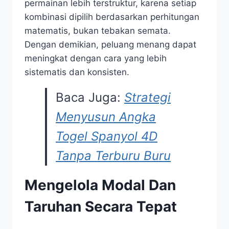
permainan lebih terstruktur, karena setiap
kombinasi dipilih berdasarkan perhitungan
matematis, bukan tebakan semata.
Dengan demikian, peluang menang dapat
meningkat dengan cara yang lebih
sistematis dan konsisten.
Baca Juga:
Strategi
Menyusun Angka
Togel Spanyol 4D
Tanpa Terburu Buru
Mengelola Modal Dan
Taruhan Secara Tepat