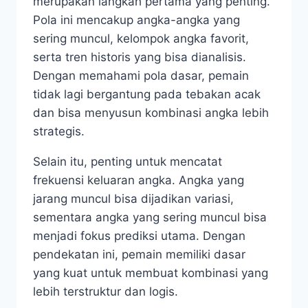
merupakan langkah pertama yang penting.
Pola ini mencakup angka-angka yang
sering muncul, kelompok angka favorit,
serta tren historis yang bisa dianalisis.
Dengan memahami pola dasar, pemain
tidak lagi bergantung pada tebakan acak
dan bisa menyusun kombinasi angka lebih
strategis.
Selain itu, penting untuk mencatat
frekuensi keluaran angka. Angka yang
jarang muncul bisa dijadikan variasi,
sementara angka yang sering muncul bisa
menjadi fokus prediksi utama. Dengan
pendekatan ini, pemain memiliki dasar
yang kuat untuk membuat kombinasi yang
lebih terstruktur dan logis.