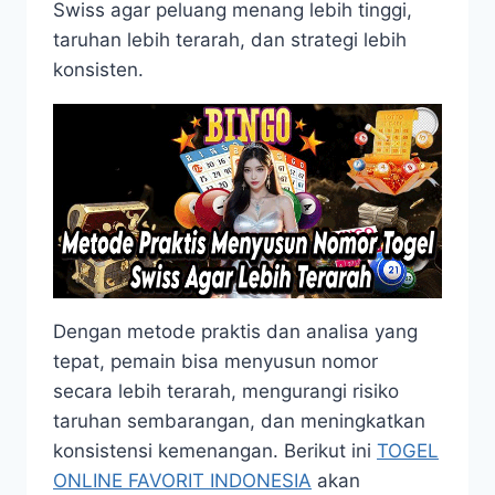
Swiss agar peluang menang lebih tinggi,
taruhan lebih terarah, dan strategi lebih
konsisten.
Dengan metode praktis dan analisa yang
tepat, pemain bisa menyusun nomor
secara lebih terarah, mengurangi risiko
taruhan sembarangan, dan meningkatkan
konsistensi kemenangan. Berikut ini
TOGEL
ONLINE FAVORIT INDONESIA
akan