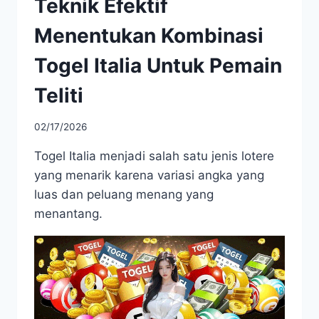
Teknik Efektif
Menentukan Kombinasi
Togel Italia Untuk Pemain
Teliti
02/17/2026
Togel Italia menjadi salah satu jenis lotere
yang menarik karena variasi angka yang
luas dan peluang menang yang
menantang.