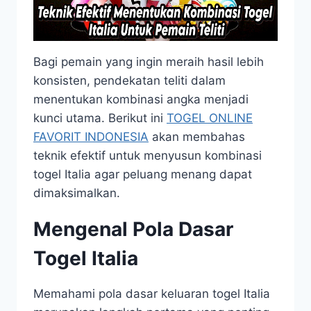
Bagi pemain yang ingin meraih hasil lebih
konsisten, pendekatan teliti dalam
menentukan kombinasi angka menjadi
kunci utama. Berikut ini
TOGEL ONLINE
FAVORIT INDONESIA
akan membahas
teknik efektif untuk menyusun kombinasi
togel Italia agar peluang menang dapat
dimaksimalkan.
Mengenal Pola Dasar
Togel Italia
Memahami pola dasar keluaran togel Italia