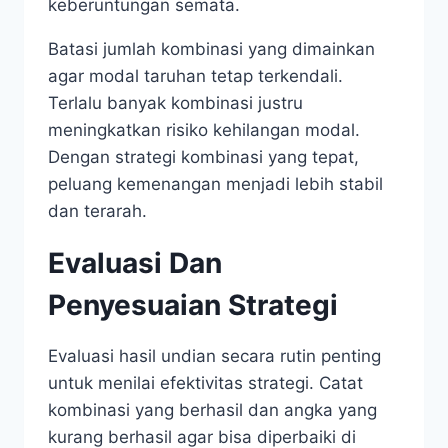
keberuntungan semata.
Batasi jumlah kombinasi yang dimainkan
agar modal taruhan tetap terkendali.
Terlalu banyak kombinasi justru
meningkatkan risiko kehilangan modal.
Dengan strategi kombinasi yang tepat,
peluang kemenangan menjadi lebih stabil
dan terarah.
Evaluasi Dan
Penyesuaian Strategi
Evaluasi hasil undian secara rutin penting
untuk menilai efektivitas strategi. Catat
kombinasi yang berhasil dan angka yang
kurang berhasil agar bisa diperbaiki di