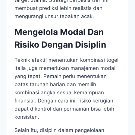
target utama. Strategi berbasis tren ini
membuat prediksi lebih realistis dan
mengurangi unsur tebakan acak.
Mengelola Modal Dan
Risiko Dengan Disiplin
Teknik efektif menentukan kombinasi togel
Italia juga memerlukan manajemen modal
yang tepat. Pemain perlu menentukan
batas taruhan harian dan memilih
kombinasi angka sesuai kemampuan
finansial. Dengan cara ini, risiko kerugian
dapat dikontrol dan permainan bisa lebih
konsisten.
Selain itu, disiplin dalam pengelolaan