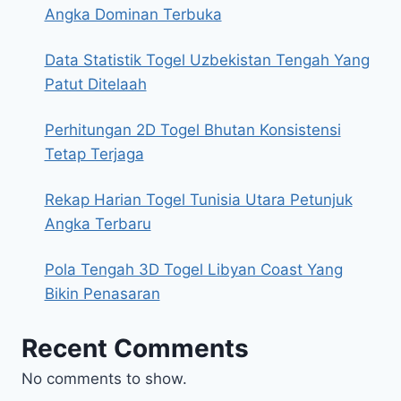
Angka Dominan Terbuka
Data Statistik Togel Uzbekistan Tengah Yang
Patut Ditelaah
Perhitungan 2D Togel Bhutan Konsistensi
Tetap Terjaga
Rekap Harian Togel Tunisia Utara Petunjuk
Angka Terbaru
Pola Tengah 3D Togel Libyan Coast Yang
Bikin Penasaran
Recent Comments
No comments to show.