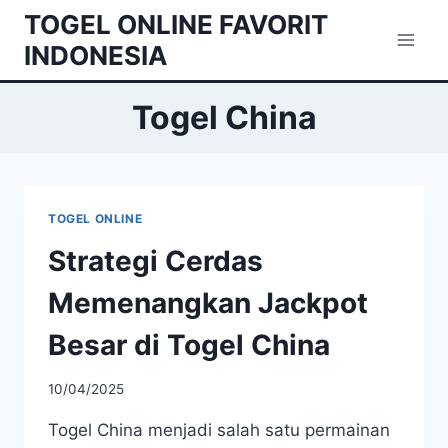
Skip
TOGEL ONLINE FAVORIT
to
INDONESIA
content
Togel China
TOGEL ONLINE
Strategi Cerdas
Memenangkan Jackpot
Besar di Togel China
10/04/2025
Togel China menjadi salah satu permainan