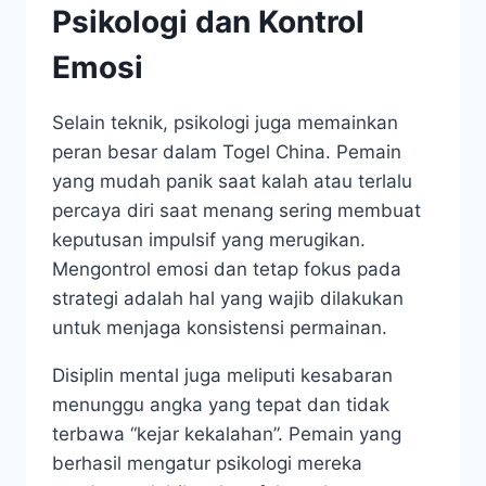
Psikologi dan Kontrol
Emosi
Selain teknik, psikologi juga memainkan
peran besar dalam Togel China. Pemain
yang mudah panik saat kalah atau terlalu
percaya diri saat menang sering membuat
keputusan impulsif yang merugikan.
Mengontrol emosi dan tetap fokus pada
strategi adalah hal yang wajib dilakukan
untuk menjaga konsistensi permainan.
Disiplin mental juga meliputi kesabaran
menunggu angka yang tepat dan tidak
terbawa “kejar kekalahan”. Pemain yang
berhasil mengatur psikologi mereka