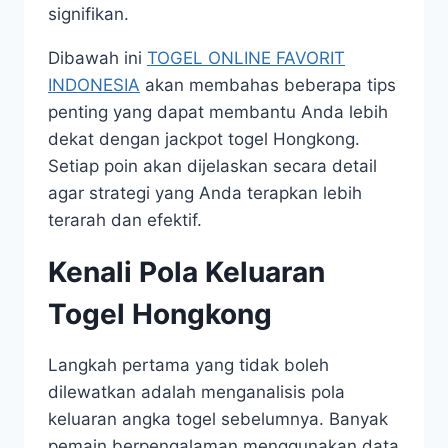
signifikan.
Dibawah ini
TOGEL ONLINE FAVORIT
INDONESIA
akan membahas beberapa tips
penting yang dapat membantu Anda lebih
dekat dengan jackpot togel Hongkong.
Setiap poin akan dijelaskan secara detail
agar strategi yang Anda terapkan lebih
terarah dan efektif.
Kenali Pola Keluaran
Togel Hongkong
Langkah pertama yang tidak boleh
dilewatkan adalah menganalisis pola
keluaran angka togel sebelumnya. Banyak
pemain berpengalaman menggunakan data