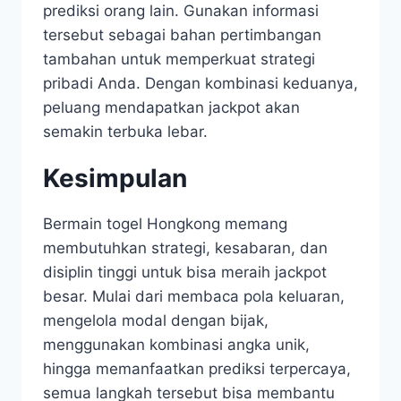
prediksi orang lain. Gunakan informasi
tersebut sebagai bahan pertimbangan
tambahan untuk memperkuat strategi
pribadi Anda. Dengan kombinasi keduanya,
peluang mendapatkan jackpot akan
semakin terbuka lebar.
Kesimpulan
Bermain togel Hongkong memang
membutuhkan strategi, kesabaran, dan
disiplin tinggi untuk bisa meraih jackpot
besar. Mulai dari membaca pola keluaran,
mengelola modal dengan bijak,
menggunakan kombinasi angka unik,
hingga memanfaatkan prediksi terpercaya,
semua langkah tersebut bisa membantu