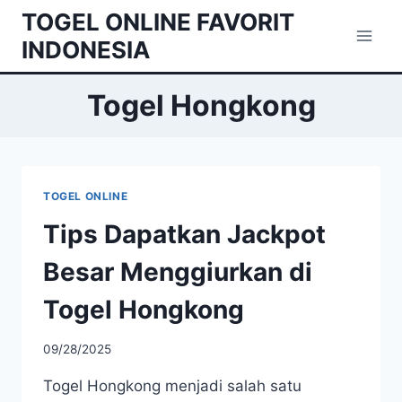
Skip
TOGEL ONLINE FAVORIT
to
INDONESIA
content
Togel Hongkong
TOGEL ONLINE
Tips Dapatkan Jackpot
Besar Menggiurkan di
Togel Hongkong
09/28/2025
Togel Hongkong menjadi salah satu