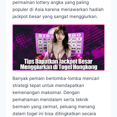
permainan lottery angka yang paling
populer di Asia karena menawarkan hadiah
jackpot besar yang sangat menggiurkan.
Banyak pemain berlomba-lomba mencari
strategi tepat untuk mendapatkan
kemenangan maksimal. Dengan
pemahaman mendalam serta teknik
bermain yang cermat, peluang menang
dalam togel ini bisa ditingkatkan secara