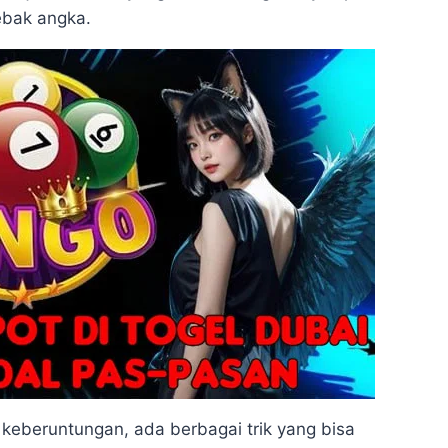
bak angka.
eberuntungan, ada berbagai trik yang bisa