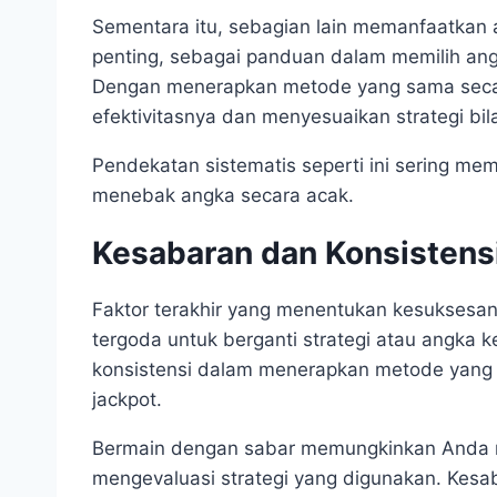
Sementara itu, sebagian lain memanfaatkan a
penting, sebagai panduan dalam memilih angka
Dengan menerapkan metode yang sama secar
efektivitasnya dan menyesuaikan strategi bil
Pendekatan sistematis seperti ini sering mem
menebak angka secara acak.
Kesabaran dan Konsisten
Faktor terakhir yang menentukan kesuksesan
tergoda untuk berganti strategi atau angka k
konsistensi dalam menerapkan metode yang
jackpot.
Bermain dengan sabar memungkinkan Anda me
mengevaluasi strategi yang digunakan. Kesa