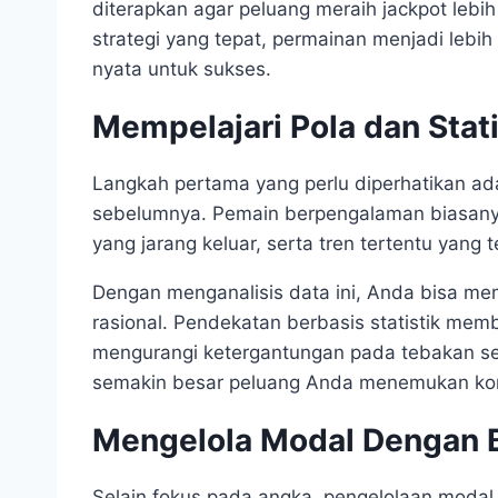
diterapkan agar peluang meraih jackpot leb
strategi yang tepat, permainan menjadi leb
nyata untuk sukses.
Mempelajari Pola dan Stati
Langkah pertama yang perlu diperhatikan adal
sebelumnya. Pemain berpengalaman biasanya
yang jarang keluar, serta tren tertentu yang 
Dengan menganalisis data ini, Anda bisa mem
rasional. Pendekatan berbasis statistik mem
mengurangi ketergantungan pada tebakan sem
semakin besar peluang Anda menemukan komb
Mengelola Modal Dengan B
Selain fokus pada angka, pengelolaan modal