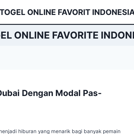
TOGEL ONLINE FAVORIT INDONESI
EL ONLINE FAVORITE INDON
l Dubai Dengan Modal Pas-
menjadi hiburan yang menarik bagi banyak pemain