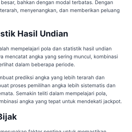
ih besar, bahkan dengan modal terbatas. Dengan
ih terarah, menyenangkan, dan memberikan peluang
stik Hasil Undian
ah mempelajari pola dan statistik hasil undian
 mencatat angka yang sering muncul, kombinasi
terlihat dalam beberapa periode.
buat prediksi angka yang lebih terarah dan
buat proses pemilihan angka lebih sistematis dan
ata. Semakin teliti dalam mempelajari pola,
inasi angka yang tepat untuk mendekati jackpot.
ijak
 merupakan faktor penting untuk memastikan