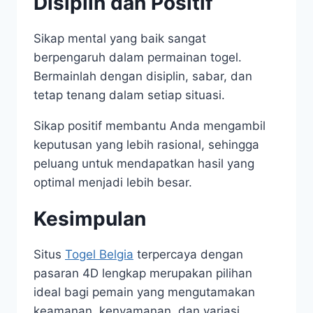
Disiplin dan Positif
Sikap mental yang baik sangat
berpengaruh dalam permainan togel.
Bermainlah dengan disiplin, sabar, dan
tetap tenang dalam setiap situasi.
Sikap positif membantu Anda mengambil
keputusan yang lebih rasional, sehingga
peluang untuk mendapatkan hasil yang
optimal menjadi lebih besar.
Kesimpulan
Situs
Togel Belgia
terpercaya dengan
pasaran 4D lengkap merupakan pilihan
ideal bagi pemain yang mengutamakan
keamanan, kenyamanan, dan variasi