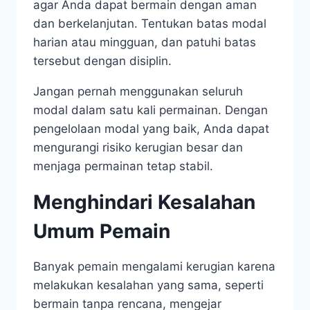
agar Anda dapat bermain dengan aman
dan berkelanjutan. Tentukan batas modal
harian atau mingguan, dan patuhi batas
tersebut dengan disiplin.
Jangan pernah menggunakan seluruh
modal dalam satu kali permainan. Dengan
pengelolaan modal yang baik, Anda dapat
mengurangi risiko kerugian besar dan
menjaga permainan tetap stabil.
Menghindari Kesalahan
Umum Pemain
Banyak pemain mengalami kerugian karena
melakukan kesalahan yang sama, seperti
bermain tanpa rencana, mengejar