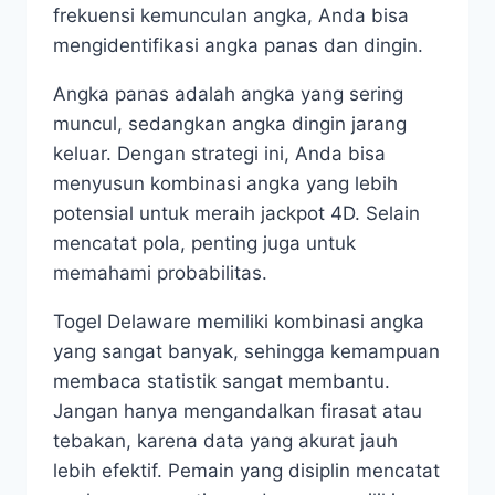
frekuensi kemunculan angka, Anda bisa
mengidentifikasi angka panas dan dingin.
Angka panas adalah angka yang sering
muncul, sedangkan angka dingin jarang
keluar. Dengan strategi ini, Anda bisa
menyusun kombinasi angka yang lebih
potensial untuk meraih jackpot 4D. Selain
mencatat pola, penting juga untuk
memahami probabilitas.
Togel Delaware memiliki kombinasi angka
yang sangat banyak, sehingga kemampuan
membaca statistik sangat membantu.
Jangan hanya mengandalkan firasat atau
tebakan, karena data yang akurat jauh
lebih efektif. Pemain yang disiplin mencatat