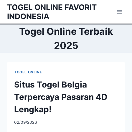
Skip
TOGEL ONLINE FAVORIT
to
INDONESIA
content
Togel Online Terbaik
2025
TOGEL ONLINE
Situs Togel Belgia
Terpercaya Pasaran 4D
Lengkap!
02/09/2026