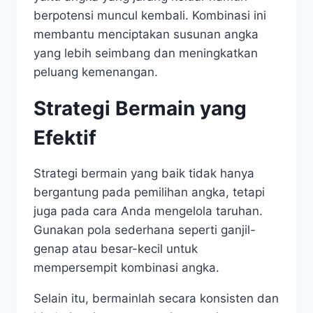
berpotensi muncul kembali. Kombinasi ini
membantu menciptakan susunan angka
yang lebih seimbang dan meningkatkan
peluang kemenangan.
Strategi Bermain yang
Efektif
Strategi bermain yang baik tidak hanya
bergantung pada pemilihan angka, tetapi
juga pada cara Anda mengelola taruhan.
Gunakan pola sederhana seperti ganjil-
genap atau besar-kecil untuk
mempersempit kombinasi angka.
Selain itu, bermainlah secara konsisten dan