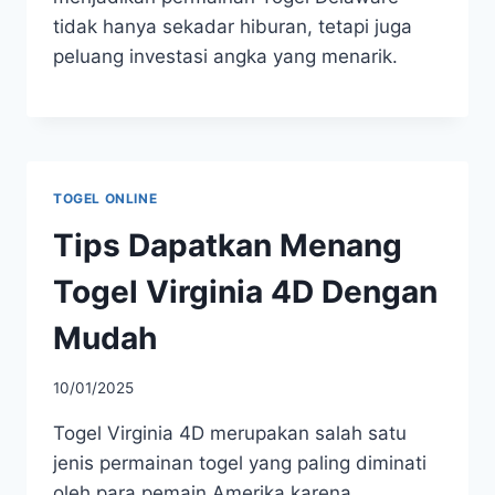
tidak hanya sekadar hiburan, tetapi juga
peluang investasi angka yang menarik.
TOGEL ONLINE
Tips Dapatkan Menang
Togel Virginia 4D Dengan
Mudah
10/01/2025
Togel Virginia 4D merupakan salah satu
jenis permainan togel yang paling diminati
oleh para pemain Amerika karena