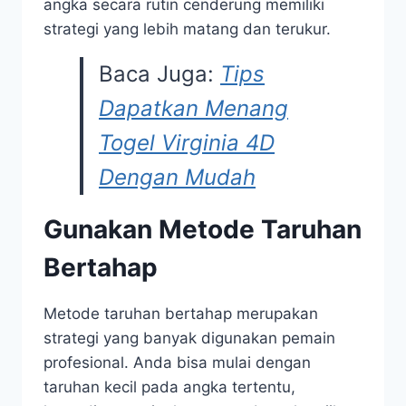
angka secara rutin cenderung memiliki
strategi yang lebih matang dan terukur.
Baca Juga:
Tips
Dapatkan Menang
Togel Virginia 4D
Dengan Mudah
Gunakan Metode Taruhan
Bertahap
Metode taruhan bertahap merupakan
strategi yang banyak digunakan pemain
profesional. Anda bisa mulai dengan
taruhan kecil pada angka tertentu,