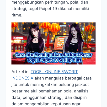
menggabungkan perhitungan, pola, dan
strategi, togel Poipet 19 dikenal memiliki
ritme.
Artikel ini
TOGEL ONLINE FAVORIT
INDONESIA
akan mengulas berbagai cara
jitu untuk meningkatkan peluang jackpot
besar melalui pemahaman pola, analisis
data, penggunaan strategi, dan disiplin
dalam pengambilan keputusan agar