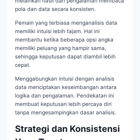
melainkan hasil dari pengalaman membaca
pola dan data secara konsisten.
Pemain yang terbiasa menganalisis data
memiliki intuisi lebih tajam. Hal ini
membantu ketika beberapa opsi angka
memiliki peluang yang hampir sama,
sehingga keputusan dapat diambil lebih
cepat.
Menggabungkan intuisi dengan analisis
data menciptakan keseimbangan antara
logika dan pengalaman. Pendekatan ini
membuat keputusan lebih percaya diri
tanpa mengesampingkan dasar analisis.
Strategi dan Konsistensi