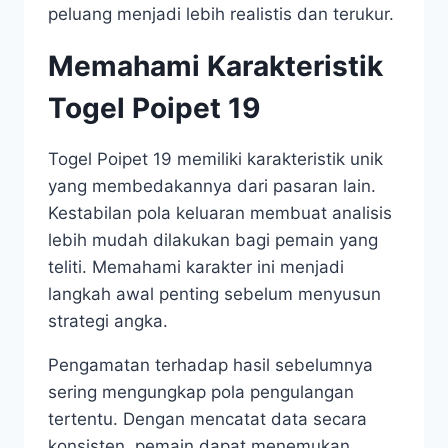
peluang menjadi lebih realistis dan terukur.
Memahami Karakteristik
Togel Poipet 19
Togel Poipet 19 memiliki karakteristik unik
yang membedakannya dari pasaran lain.
Kestabilan pola keluaran membuat analisis
lebih mudah dilakukan bagi pemain yang
teliti. Memahami karakter ini menjadi
langkah awal penting sebelum menyusun
strategi angka.
Pengamatan terhadap hasil sebelumnya
sering mengungkap pola pengulangan
tertentu. Dengan mencatat data secara
konsisten, pemain dapat menemukan