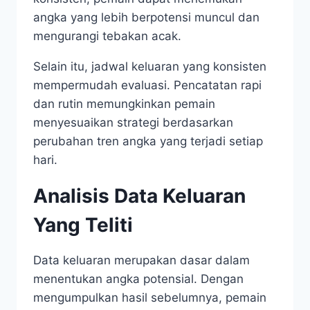
angka yang lebih berpotensi muncul dan
mengurangi tebakan acak.
Selain itu, jadwal keluaran yang konsisten
mempermudah evaluasi. Pencatatan rapi
dan rutin memungkinkan pemain
menyesuaikan strategi berdasarkan
perubahan tren angka yang terjadi setiap
hari.
Analisis Data Keluaran
Yang Teliti
Data keluaran merupakan dasar dalam
menentukan angka potensial. Dengan
mengumpulkan hasil sebelumnya, pemain