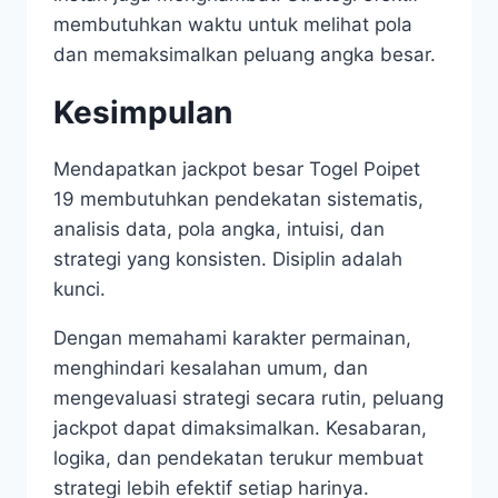
membutuhkan waktu untuk melihat pola
dan memaksimalkan peluang angka besar.
Kesimpulan
Mendapatkan jackpot besar Togel Poipet
19 membutuhkan pendekatan sistematis,
analisis data, pola angka, intuisi, dan
strategi yang konsisten. Disiplin adalah
kunci.
Dengan memahami karakter permainan,
menghindari kesalahan umum, dan
mengevaluasi strategi secara rutin, peluang
jackpot dapat dimaksimalkan. Kesabaran,
logika, dan pendekatan terukur membuat
strategi lebih efektif setiap harinya.