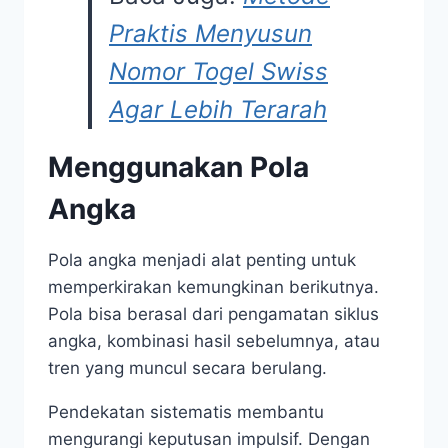
Praktis Menyusun
Nomor Togel Swiss
Agar Lebih Terarah
Menggunakan Pola
Angka
Pola angka menjadi alat penting untuk
memperkirakan kemungkinan berikutnya.
Pola bisa berasal dari pengamatan siklus
angka, kombinasi hasil sebelumnya, atau
tren yang muncul secara berulang.
Pendekatan sistematis membantu
mengurangi keputusan impulsif. Dengan