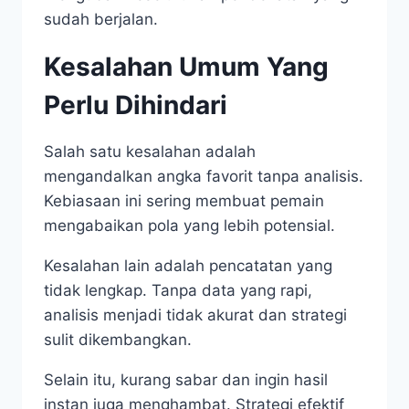
sudah berjalan.
Kesalahan Umum Yang
Perlu Dihindari
Salah satu kesalahan adalah
mengandalkan angka favorit tanpa analisis.
Kebiasaan ini sering membuat pemain
mengabaikan pola yang lebih potensial.
Kesalahan lain adalah pencatatan yang
tidak lengkap. Tanpa data yang rapi,
analisis menjadi tidak akurat dan strategi
sulit dikembangkan.
Selain itu, kurang sabar dan ingin hasil
instan juga menghambat. Strategi efektif