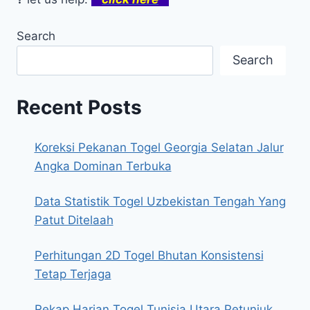
Search
Search
Recent Posts
Koreksi Pekanan Togel Georgia Selatan Jalur
Angka Dominan Terbuka
Data Statistik Togel Uzbekistan Tengah Yang
Patut Ditelaah
Perhitungan 2D Togel Bhutan Konsistensi
Tetap Terjaga
Rekap Harian Togel Tunisia Utara Petunjuk