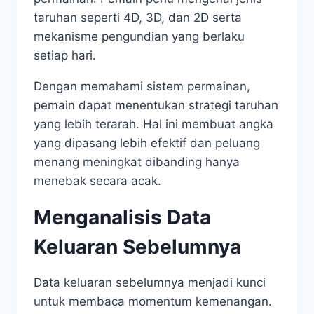
taruhan seperti 4D, 3D, dan 2D serta
mekanisme pengundian yang berlaku
setiap hari.
Dengan memahami sistem permainan,
pemain dapat menentukan strategi taruhan
yang lebih terarah. Hal ini membuat angka
yang dipasang lebih efektif dan peluang
menang meningkat dibanding hanya
menebak secara acak.
Menganalisis Data
Keluaran Sebelumnya
Data keluaran sebelumnya menjadi kunci
untuk membaca momentum kemenangan.