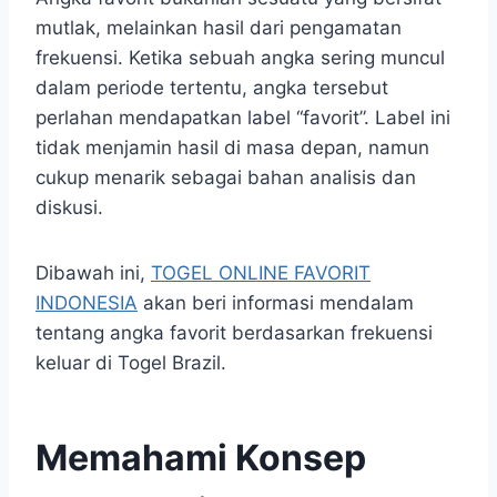
mutlak, melainkan hasil dari pengamatan
frekuensi. Ketika sebuah angka sering muncul
dalam periode tertentu, angka tersebut
perlahan mendapatkan label “favorit”. Label ini
tidak menjamin hasil di masa depan, namun
cukup menarik sebagai bahan analisis dan
diskusi.
Dibawah ini,
TOGEL ONLINE FAVORIT
INDONESIA
akan beri informasi mendalam
tentang angka favorit berdasarkan frekuensi
keluar di Togel Brazil.
Memahami Konsep