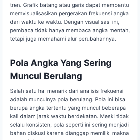
tren. Grafik batang atau garis dapat membantu
memvisualisasikan pergerakan frekuensi angka
dari waktu ke waktu. Dengan visualisasi ini,
pembaca tidak hanya membaca angka mentah,
tetapi juga memahami alur perubahannya.
Pola Angka Yang Sering
Muncul Berulang
Salah satu hal menarik dari analisis frekuensi
adalah munculnya pola berulang. Pola ini bisa
berupa angka tertentu yang muncul beberapa
kali dalam jarak waktu berdekatan. Meski tidak
selalu konsisten, pola seperti ini sering menjadi
bahan diskusi karena dianggap memiliki makna