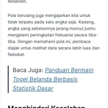
tersendiri.
Pola berulang juga mengajarkan kita untuk
tidak terpaku pada satu angka saja. Kadang,
angka yang sebelumnya jarang muncul justru
mengalami peningkatan frekuensi secara tiba-
tiba. Dengan memahami pola ini, pembaca
diajak untuk melihat data secara lebih luas dan
fleksibel.
Baca Juga:
Panduan Bermain
Togel Belanda Berbasis
Statistik Dasar