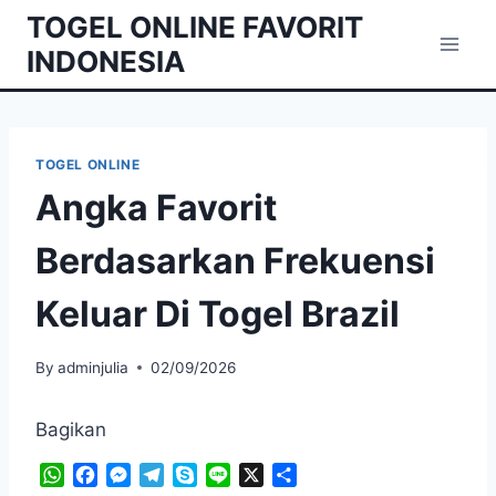
Skip
TOGEL ONLINE FAVORIT
to
INDONESIA
content
TOGEL ONLINE
Angka Favorit
Berdasarkan Frekuensi
Keluar Di Togel Brazil
By
adminjulia
02/09/2026
Bagikan
W
F
M
T
S
L
X
S