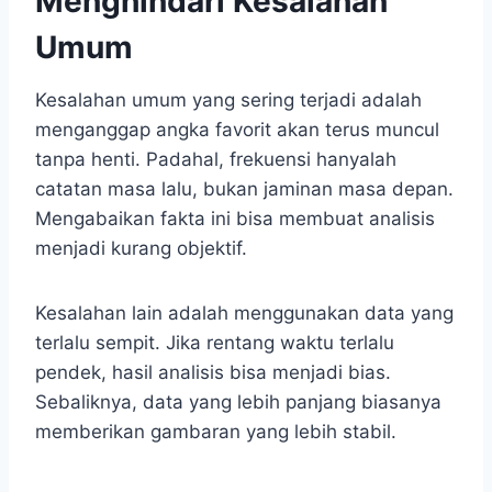
Menghindari Kesalahan
Umum
Kesalahan umum yang sering terjadi adalah
menganggap angka favorit akan terus muncul
tanpa henti. Padahal, frekuensi hanyalah
catatan masa lalu, bukan jaminan masa depan.
Mengabaikan fakta ini bisa membuat analisis
menjadi kurang objektif.
Kesalahan lain adalah menggunakan data yang
terlalu sempit. Jika rentang waktu terlalu
pendek, hasil analisis bisa menjadi bias.
Sebaliknya, data yang lebih panjang biasanya
memberikan gambaran yang lebih stabil.