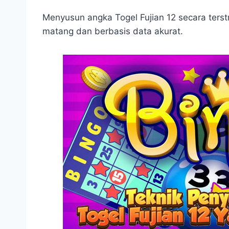
h
a
e
e
k
i
h
a
c
s
l
y
n
a
Menyusun angka Togel Fujian 12 secara terst
t
e
s
e
p
e
r
matang dan berbasis data akurat.
s
b
e
g
e
e
A
o
n
r
p
o
g
a
p
k
e
m
r