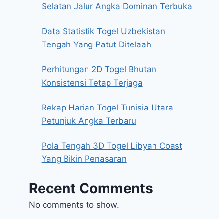
Selatan Jalur Angka Dominan Terbuka
Data Statistik Togel Uzbekistan
Tengah Yang Patut Ditelaah
Perhitungan 2D Togel Bhutan
Konsistensi Tetap Terjaga
Rekap Harian Togel Tunisia Utara
Petunjuk Angka Terbaru
Pola Tengah 3D Togel Libyan Coast
Yang Bikin Penasaran
Recent Comments
No comments to show.