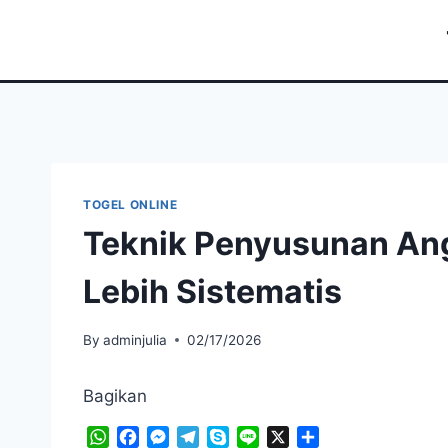
Skip
to
content
TOGEL ONLINE
Teknik Penyusunan Ang
Lebih Sistematis
By
adminjulia
02/17/2026
Bagikan
W
F
M
T
S
L
X
S