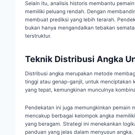
Selain itu, analisis historis membantu pemai
memiliki peluang rendah. Dengan membandin
membuat prediksi yang lebih terarah. Pendek
bukan hanya mengandalkan tebakan semata, 
terstruktur.
Teknik Distribusi Angka 
Distribusi angka merupakan metode membagi 
tinggi atau genap-ganjil, untuk menciptakan 
yang tepat, kemungkinan munculnya kombinas
Pendekatan ini juga memungkinkan pemain m
mencakup berbagai kelompok angka memiliki
yang beragam. Strategi ini menekankan logi
panduan yang jelas dalam menyusun angka.