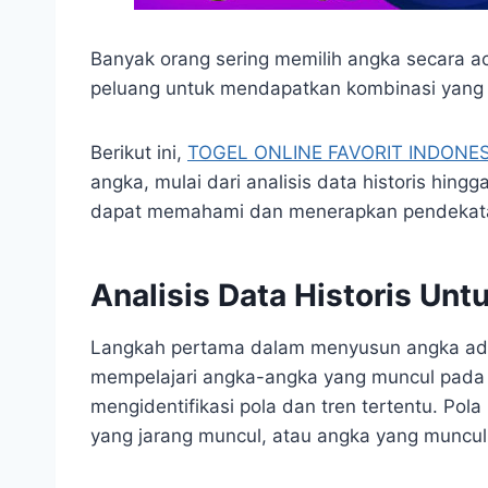
Banyak orang sering memilih angka secara a
peluang untuk mendapatkan kombinasi yang l
Berikut ini,
TOGEL ONLINE FAVORIT INDONES
angka, mulai dari analisis data historis hin
dapat memahami dan menerapkan pendekatan
Analisis Data Historis Un
Langkah pertama dalam menyusun angka adal
mempelajari angka-angka yang muncul pada
mengidentifikasi pola dan tren tertentu. Pol
yang jarang muncul, atau angka yang muncul 