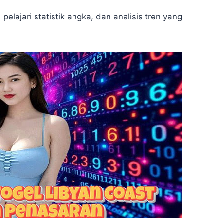
elajari statistik angka, dan analisis tren yang