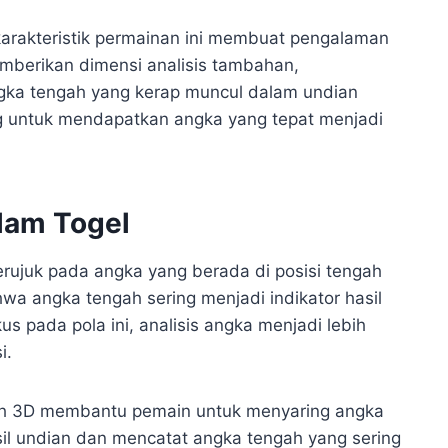
rakteristik permainan ini membuat pengalaman
mberikan dimensi analisis tambahan,
ka tengah yang kerap muncul dalam undian
g untuk mendapatkan angka yang tepat menjadi
lam Togel
rujuk pada angka yang berada di posisi tengah
hwa angka tengah sering menjadi indikator hasil
s pada pola ini, analisis angka menjadi lebih
i.
ngah 3D membantu pemain untuk menyaring angka
sil undian dan mencatat angka tengah yang sering