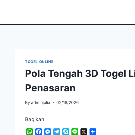
Skip
to
content
TOGEL ONLINE
Pola Tengah 3D Togel L
Penasaran
By
adminjulia
02/18/2026
Bagikan
W
F
M
T
S
L
X
S