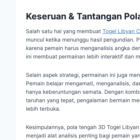
Keseruan & Tantangan Pol
Salah satu hal yang membuat
Togel Libyan 
muncul ketika menunggu hasil pengundian. P
karena pemain harus menganalisis angka d
ini membuat permainan lebih interaktif dan 
Selain aspek strategi, permainan ini juga m
Pemain belajar mengamati, menganalisis, d
hanya keberuntungan semata. Dengan kombin
taruhan yang tepat, pengalaman bermain m
lebih terbuka.
Kesimpulannya, pola tengah 3D Togel Libyan
menjadi alat analisis penting bagi pemain y