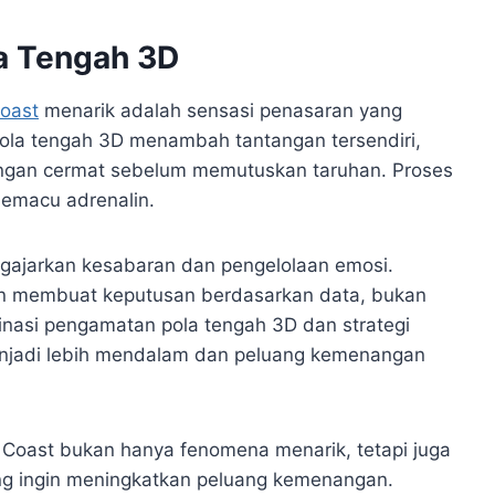
a Tengah 3D
Coast
menarik adalah sensasi penasaran yang
ola tengah 3D menambah tantangan tersendiri,
engan cermat sebelum memutuskan taruhan. Proses
memacu adrenalin.
engajarkan kesabaran dan pengelolaan emosi.
an membuat keputusan berdasarkan data, bukan
asi pengamatan pola tengah 3D dan strategi
enjadi lebih mendalam dan peluang kemenangan
 Coast bukan hanya fenomena menarik, tetapi juga
ang ingin meningkatkan peluang kemenangan.